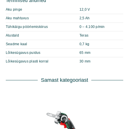
Tehnilised andmed
Aku pinge
12,0 V
Aku mahtuvus
2,5 Ah
Tühikäigu pöörlemiskiirus
0 – 4.100 p/min
Alustald
Teras
Seadme kaal
0,7 kg
Lõikesügavus puidus
65 mm
Lõikesügavus plasti korral
30 mm
Samast kategooriast