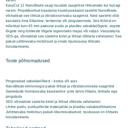
varem
kogus
EasyCut 12 NanoBlade-saag muudab saagimise lihtsamaks kui kunagi
varem. Projekteeritud kasutama hooldusvabasid saelehti NanoBlade,
võimaldab see lihtsat ja vibratsioonivaba saagimist. Neid saelehti võib
kasutada ilma õlitamise, teritamise või pingutamiseta. See tööriist on
mõeldud kuni 65 mm paksuse puidu ja plastiku vabakäelõigete, sirgete
lõigete ning lühikeste lõigete tegemiseks majas või väljas. Varustatuna
SDS-ga, võimaldab see saelehe kiiret ja lihtsat võtmeta vahetamist. See
pakub juhtmevaba mobiilsust ja omab riputusaasa lihtsaks
hoiustamiseks.
Toote põhiomadused
Pingevabad vabakäelõiked – kodus või aias
NanoBlade-tehnoloogia pakub lihtsat ja vibratsioonivaba saagimist
Saeketaste hooldusvaba kasutamine: pole tarvis õlitada, teritada ega
pingutada
SDS võimaldab saelehe kiiret ja lihtsat võtmeta vahetamist
Lihtne puidu, puidupõhiste materjalide ja plastiku vabakäelõikamine
Juhtmevaba mobiilsus pakub liikumisvabadust; riputusaas on lihtsaks
hoiustamiseks