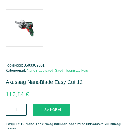
Tootekood:
06033C9001
Kategooriad:
NanoBlade saed
,
Saed
,
Tööriistad koju
Akusaag NanoBlade Easy Cut 12
112,84
€
Akusaag
LISA KORVI
NanoBlade
Easy
Cut
EasyCut 12 NanoBlade-saag muudab saagimise lihtsamaks kui kunagi
12