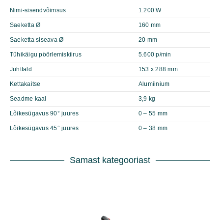
Nimi-sisendvõimsus
1.200 W
Saeketta Ø
160 mm
Saeketta siseava Ø
20 mm
Tühikäigu pöörlemiskiirus
5.600 p/min
Juhttald
153 x 288 mm
Kettakaitse
Alumiinium
Seadme kaal
3,9 kg
Lõikesügavus 90° juures
0 – 55 mm
Lõikesügavus 45° juures
0 – 38 mm
Samast kategooriast