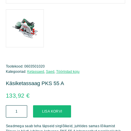
Tootekood:
0603501020
Kategooriad:
Ketassaed
,
Saed
,
Tööriistad koju
Käsiketassaag PKS 55 A
133,92
€
Käsiketassaag
LISA KORVI
PKS
55
A
Seadmega saab teha täpseid sirglõikeid, juhtides samas lõikamist
kogus