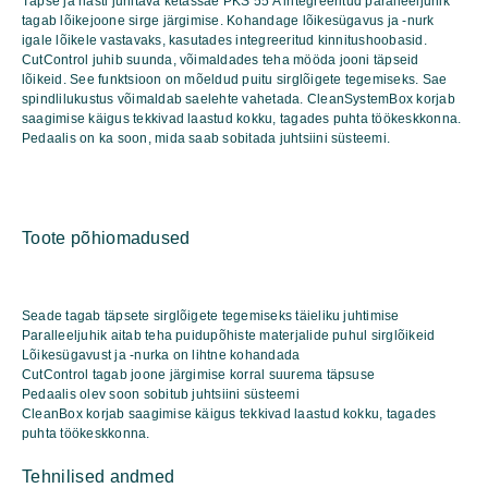
Täpse ja hästi juhitava ketassae PKS 55 A integreeritud paralleeljuhik
tagab lõikejoone sirge järgimise. Kohandage lõikesügavus ja -nurk
igale lõikele vastavaks, kasutades integreeritud kinnitushoobasid.
CutControl juhib suunda, võimaldades teha mööda jooni täpseid
lõikeid. See funktsioon on mõeldud puitu sirglõigete tegemiseks. Sae
spindlilukustus võimaldab saelehte vahetada. CleanSystemBox korjab
saagimise käigus tekkivad laastud kokku, tagades puhta töökeskkonna.
Pedaalis on ka soon, mida saab sobitada juhtsiini süsteemi.
Toote põhiomadused
Seade tagab täpsete sirglõigete tegemiseks täieliku juhtimise
Paralleeljuhik aitab teha puidupõhiste materjalide puhul sirglõikeid
Lõikesügavust ja -nurka on lihtne kohandada
CutControl tagab joone järgimise korral suurema täpsuse
Pedaalis olev soon sobitub juhtsiini süsteemi
CleanBox korjab saagimise käigus tekkivad laastud kokku, tagades
puhta töökeskkonna.
Tehnilised andmed