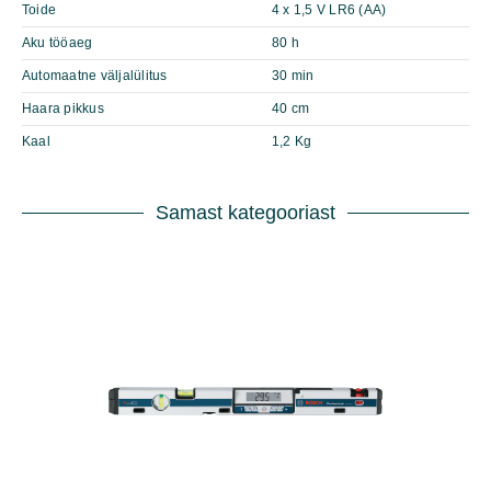
Toide
4 x 1,5 V LR6 (AA)
Aku tööaeg
80 h
Automaatne väljalülitus
30 min
Haara pikkus
40 cm
Kaal
1,2 Kg
Samast kategooriast