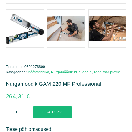
Tootekood:
0601076600
Kategooriad:
Mõõtetehnika
,
Nurgamõõdikud ja loodid
,
Tööriistad profile
Nurgamõõdik GAM 220 MF Professional
264,31
€
Nurgamõõdik
LISA KORVI
GAM
220
MF
Toote põhiomadused
Professional