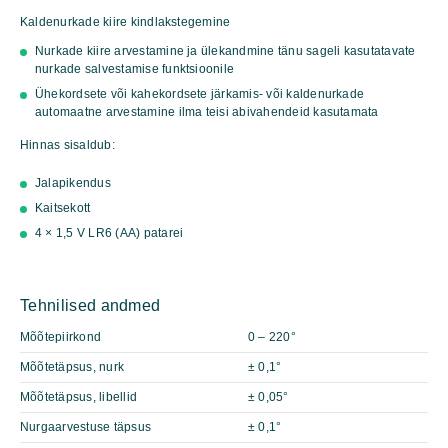
kogus
Kaldenurkade kiire kindlakstegemine
Nurkade kiire arvestamine ja ülekandmine tänu sageli kasutatavate
nurkade salvestamise funktsioonile
Ühekordsete või kahekordsete järkamis- või kaldenurkade
automaatne arvestamine ilma teisi abivahendeid kasutamata
Hinnas sisaldub:
Jalapikendus
Kaitsekott
4 × 1,5 V LR6 (AA) patarei
Tehnilised andmed
Mõõtepiirkond
0 – 220°
Mõõtetäpsus, nurk
± 0,1°
Mõõtetäpsus, libellid
± 0,05°
Nurgaarvestuse täpsus
± 0,1°