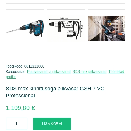
Tootekood:
0611322000
Kategooriad:
Puurvasarad ja piikvasarad
,
SDS max piikvasarad
,
Tööriistad
profile
SDS max kinnitusega piikvasar GSH 7 VC
Professional
1.109,80
€
SDS
LISA KORVI
max
kinnitusega