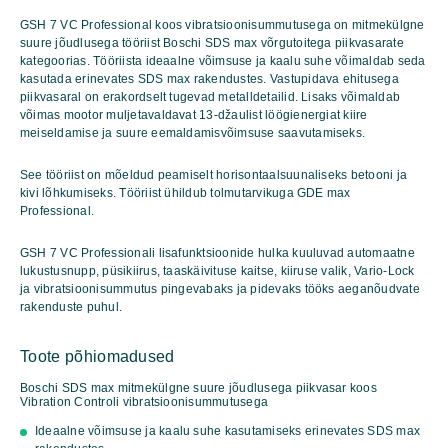
piikvasar
GSH 7 VC Professional koos vibratsioonisummutusega on mitmekülgne
GSH
suure jõudlusega tööriist Boschi SDS max võrgutoitega piikvasarate
7
kategoorias. Tööriista ideaalne võimsuse ja kaalu suhe võimaldab seda
VC
kasutada erinevates SDS max rakendustes. Vastupidava ehitusega
Professional
piikvasaral on erakordselt tugevad metalldetailid. Lisaks võimaldab
kogus
võimas mootor muljetavaldavat 13-džaulist löögienergiat kiire
meiseldamise ja suure eemaldamisvõimsuse saavutamiseks.
See tööriist on mõeldud peamiselt horisontaalsuunaliseks betooni ja
kivi lõhkumiseks. Tööriist ühildub tolmutarvikuga GDE max
Professional.
GSH 7 VC Professionali lisafunktsioonide hulka kuuluvad automaatne
lukustusnupp, püsikiirus, taaskäivituse kaitse, kiiruse valik, Vario-Lock
ja vibratsioonisummutus pingevabaks ja pidevaks tööks aeganõudvate
rakenduste puhul.
Toote põhiomadused
Boschi SDS max mitmekülgne suure jõudlusega piikvasar koos
Vibration Controli vibratsioonisummutusega
Ideaalne võimsuse ja kaalu suhe kasutamiseks erinevates SDS max