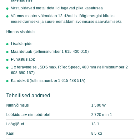
rakendustes
Vastupidavad metalldetailid tagavad pika kasutusea
Võimas mootor võimaldab 13-džaulist löögienergiat kiireks
meiseldamiseks ja suure eemaldamisvõimsuse saavutamiseks
Hinnas sisaldub:
Lisakäepide
Määrdetuub (tellimisnumber 1 615 430 010)
Puhastuslapp
1 x teravmeisel, SDS max, RTec Speed, 400 mm (tellimisnumber
2
608 690 167)
Kandekott (tellimisnumber 1 615 438 51A)
Tehnilised andmed
Nimivõimsus
1 500 W
Löökide arv nimipööretel
2.720 min-1
Löögijõud
13 J
Kaal
8,5 kg