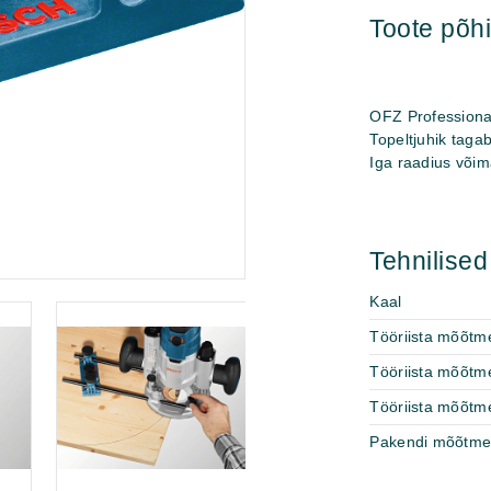
Toote põ
OFZ Professional
Topeltjuhik tagab
Iga raadius või
Tehnilise
Kaal
Tööriista mõõtme
Tööriista mõõtm
Tööriista mõõtm
Pakendi mõõtm