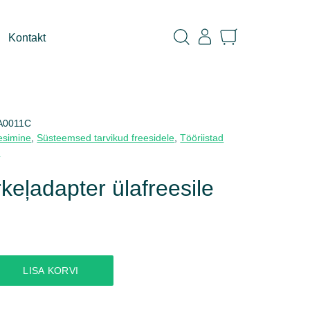
Kontakt
A0011C
esimine
,
Süsteemsed tarvikud freesidele
,
Tööriistad
d
keļadapter ülafreesile
LISA KORVI