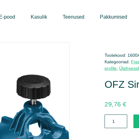
E-pood
Kasulik
Teenused
Pakkumised
Tootekood:
1600
Kategooriad:
Fre
profile
,
Ülafreesi
OFZ Sir
29,76
€
OFZ
Sirkeļadapter
ülafreesile
kogus