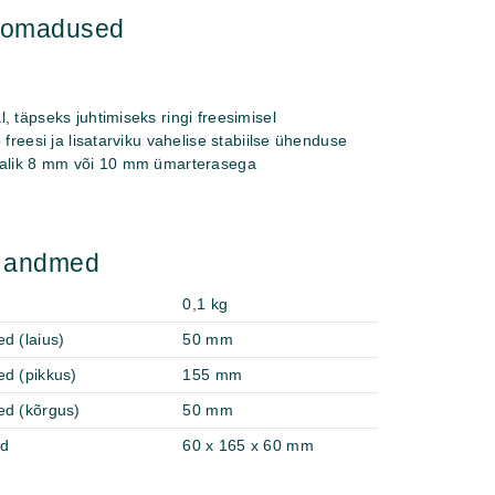
hiomadused
, täpseks juhtimiseks ringi freesimisel
 freesi ja lisatarviku vahelise stabiilse ühenduse
malik 8 mm või 10 mm ümarterasega
d andmed
0,1 kg
d (laius)
50 mm
ed (pikkus)
155 mm
ed (kõrgus)
50 mm
ed
60 x 165 x 60 mm