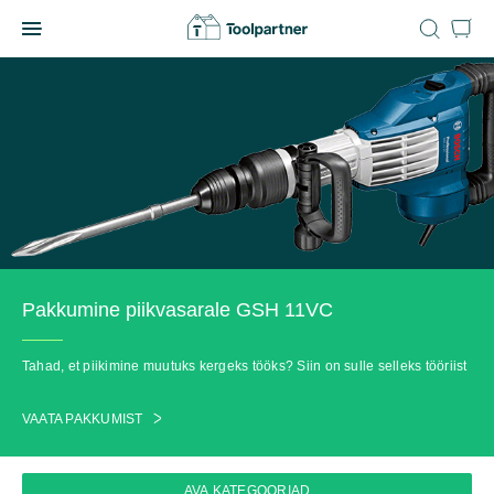
Skip
to
Toolpartner
content
Pakkumine piikvasarale GSH 11VC
Tahad, et piikimine muutuks kergeks tööks? Siin on sulle selleks tööriist
VAATA PAKKUMIST
AVA KATEGOORIAD