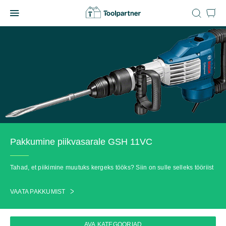
Skip
to
Toolpartner
content
Pakkumine piikvasarale GSH 11VC
Tahad, et piikimine muutuks kergeks tööks? Siin on sulle selleks tööriist
VAATA PAKKUMIST
AVA KATEGOORIAD