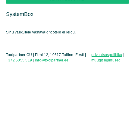
SystemBox
Sinu valikutele vastavaid tooteid ei leidu.
Toolpartner OÜ | Pirni 12, 10617 Tallinn, Eesti |
privaatsuspoliitika
|
+372 5055 519
|
info@toolpartner.ee
müügitingimused