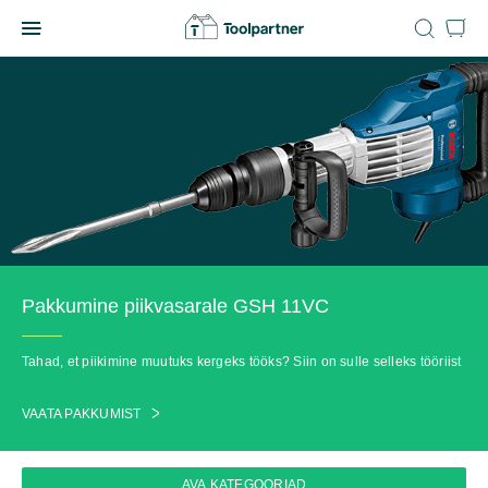
Skip
to
Toolpartner
content
Pakkumine piikvasarale GSH 11VC
Tahad, et piikimine muutuks kergeks tööks? Siin on sulle selleks tööriist
VAATA PAKKUMIST
AVA KATEGOORIAD