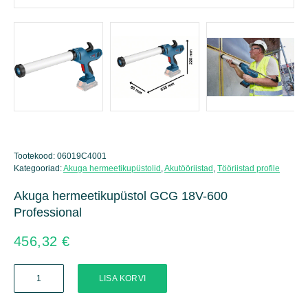
Tootekood:
06019C4001
Kategooriad:
Akuga hermeetikupüstolid
,
Akutööriistad
,
Tööriistad profile
Akuga hermeetikupüstol GCG 18V-600
Professional
456,32
€
Akuga
LISA KORVI
hermeetikupüstol
GCG
18V-