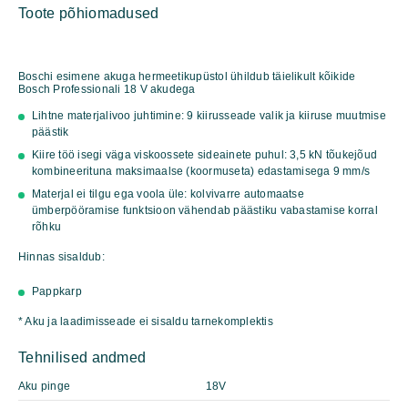
Toote põhiomadused
600
Professional
kogus
Boschi esimene akuga hermeetikupüstol ühildub täielikult kõikide
Bosch Professionali 18 V akudega
Lihtne materjalivoo juhtimine: 9 kiirusseade valik ja kiiruse muutmise
päästik
Kiire töö isegi väga viskoossete sideainete puhul: 3,5 kN tõukejõud
kombineerituna maksimaalse (koormuseta) edastamisega 9 mm/s
Materjal ei tilgu ega voola üle: kolvivarre automaatse
ümberpööramise funktsioon vähendab päästiku vabastamise korral
rõhku
Hinnas sisaldub:
Pappkarp
* Aku ja laadimisseade ei sisaldu tarnekomplektis
Tehnilised andmed
Aku pinge
18V