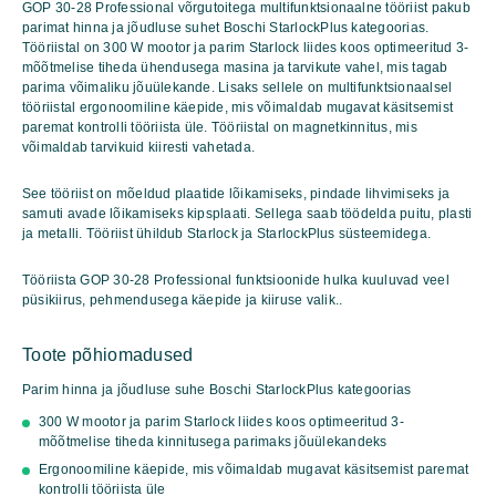
GOP 30-28 Professional võrgutoitega multifunktsionaalne tööriist pakub
28
parimat hinna ja jõudluse suhet Boschi StarlockPlus kategoorias.
Professional
Tööriistal on 300 W mootor ja parim Starlock liides koos optimeeritud 3-
kogus
mõõtmelise tiheda ühendusega masina ja tarvikute vahel, mis tagab
parima võimaliku jõuülekande. Lisaks sellele on multifunktsionaalsel
tööriistal ergonoomiline käepide, mis võimaldab mugavat käsitsemist
paremat kontrolli tööriista üle. Tööriistal on magnetkinnitus, mis
võimaldab tarvikuid kiiresti vahetada.
See tööriist on mõeldud plaatide lõikamiseks, pindade lihvimiseks ja
samuti avade lõikamiseks kipsplaati. Sellega saab töödelda puitu, plasti
ja metalli. Tööriist ühildub Starlock ja StarlockPlus süsteemidega.
Tööriista GOP 30-28 Professional funktsioonide hulka kuuluvad veel
püsikiirus, pehmendusega käepide ja kiiruse valik..
Toote põhiomadused
Parim hinna ja jõudluse suhe Boschi StarlockPlus kategoorias
300 W mootor ja parim Starlock liides koos optimeeritud 3-
mõõtmelise tiheda kinnitusega parimaks jõuülekandeks
Ergonoomiline käepide, mis võimaldab mugavat käsitsemist paremat
kontrolli tööriista üle