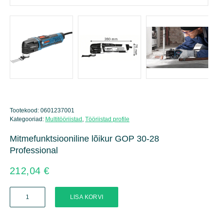
Tootekood:
0601237001
Kategooriad:
Multitööriistad
,
Tööriistad profile
Mitmefunktsiooniline lõikur GOP 30-28
Professional
212,04
€
Mitmefunktsiooniline
LISA KORVI
lõikur
GOP
30-