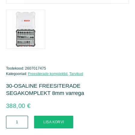
Tootekood:
2607017475
Kategooriad:
Freesiterade komplektid
,
Tarvikud
30-OSALINE FREESITERADE
SEGAKOMPLEKT 8mm varrega
388,00
€
30-
LISA KORVI
OSALINE
FREESITERADE
SEGAKOMPLEKT