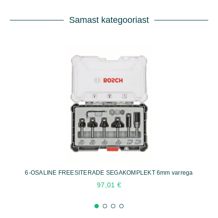
8mm
varrega
Samast kategooriast
kogus
6-OSALINE FREESITERADE SEGAKOMPLEKT 6mm varrega
97,01
€