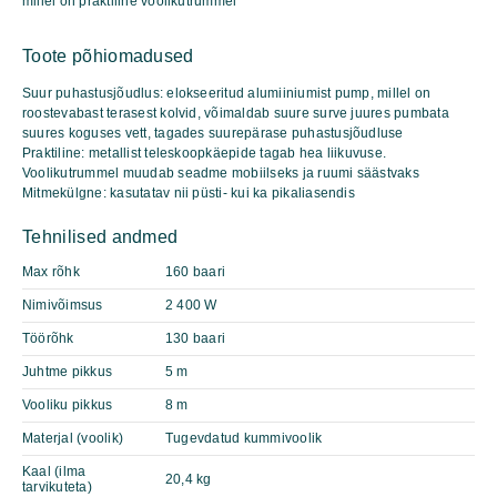
millel on praktiline voolikutrummel
Professional
kogus
Toote põhiomadused
Suur puhastusjõudlus: elokseeritud alumiiniumist pump, millel on
roostevabast terasest kolvid, võimaldab suure surve juures pumbata
suures koguses vett, tagades suurepärase puhastusjõudluse
Praktiline: metallist teleskoopkäepide tagab hea liikuvuse.
Voolikutrummel muudab seadme mobiilseks ja ruumi säästvaks
Mitmekülgne: kasutatav nii püsti- kui ka pikaliasendis
Tehnilised andmed
Max rõhk
160 baari
Nimivõimsus
2 400 W
Töörõhk
130 baari
Juhtme pikkus
5 m
Vooliku pikkus
8 m
Materjal (voolik)
Tugevdatud kummivoolik
Kaal (ilma
20,4 kg
tarvikuteta)