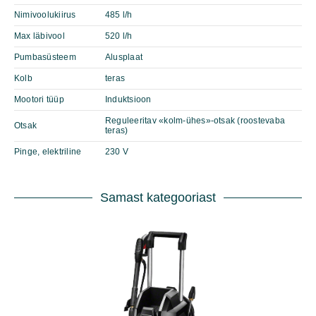
Nimivoolukiirus
485 l/h
Max läbivool
520 l/h
Pumbasüsteem
Alusplaat
Kolb
teras
Mootori tüüp
Induktsioon
Reguleeritav «kolm-ühes»-otsak (roostevaba
Otsak
teras)
Pinge, elektriline
230 V
Samast kategooriast