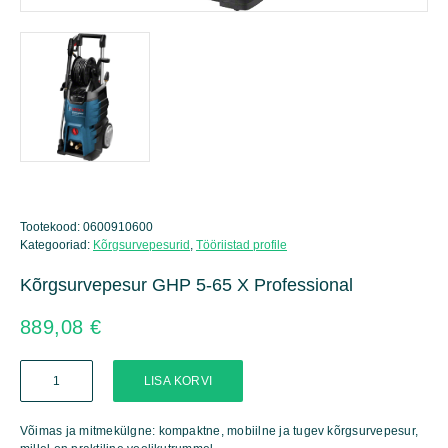
Tootekood:
0600910600
Kategooriad:
Kõrgsurvepesurid
,
Tööriistad profile
Kõrgsurvepesur GHP 5-65 X Professional
889,08
€
Kõrgsurvepesur
LISA KORVI
GHP
5-
65
Võimas ja mitmekülgne: kompaktne, mobiilne ja tugev kõrgsurvepesur,
X