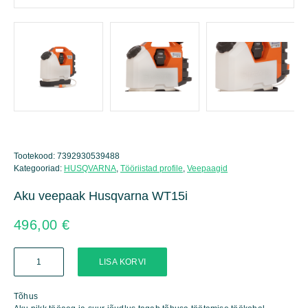
Tootekood:
7392930539488
Kategooriad:
HUSQVARNA
,
Tööriistad profile
,
Veepaagid
Aku veepaak Husqvarna WT15i
496,00
€
Aku
LISA KORVI
veepaak
Husqvarna
WT15i
Tõhus
kogus