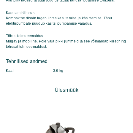
Aku pikk tööaeg ja suur jõudlus tagab tõhusa töötamise töökohal.
Kasutamislihtsus
Kompaktne disain tagab lihtsa kasutamise ja käsitsemise. Tänu
elektripumbale puudub käsitsi pumpamise vajadus.
Tõhus tolmueemaldus
Mugav ja mobiilne. Pole vaja pikki juhtmeid ja see võimaldab kiiret ning
tõhusat tolmueemaldust.
Tehnilised andmed
Kaal
3.6 kg
Ülesmüük