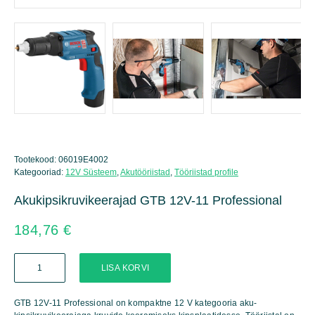
Tootekood:
06019E4002
Kategooriad:
12V Süsteem
,
Akutööriistad
,
Tööriistad profile
Akukipsikruvikeerajad GTB 12V-11 Professional
184,76
€
Akukipsikruvikeerajad
LISA KORVI
GTB
12V-
11
GTB 12V-11 Professional on kompaktne 12 V kategooria aku-
Professional