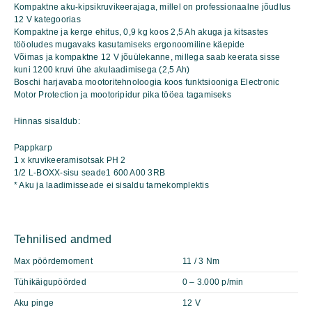
Kompaktne aku-kipsikruvikeerajaga, millel on professionaalne jõudlus
12 V kategoorias
Kompaktne ja kerge ehitus, 0,9 kg koos 2,5 Ah akuga ja kitsastes
tööoludes mugavaks kasutamiseks ergonoomiline käepide
Võimas ja kompaktne 12 V jõuülekanne, millega saab keerata sisse
kuni 1200 kruvi ühe akulaadimisega (2,5 Ah)
Boschi harjavaba mootoritehnoloogia koos funktsiooniga Electronic
Motor Protection ja mootoripidur pika tööea tagamiseks
Hinnas sisaldub:
Pappkarp
1 x kruvikeeramisotsak PH 2
1/2 L-BOXX-sisu seade1 600 A00 3RB
* Aku ja laadimisseade ei sisaldu tarnekomplektis
Tehnilised andmed
Max pöördemoment
11 / 3 Nm
Tühikäigupöörded
0 – 3.000 p/min
Aku pinge
12 V