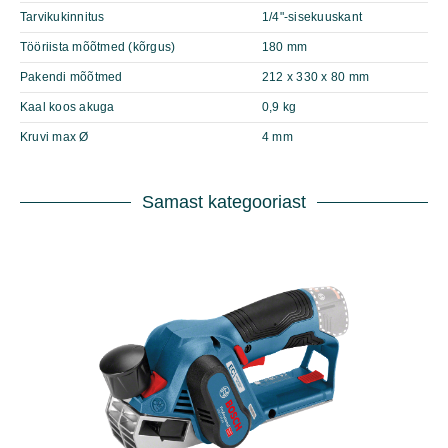
Tarvikukinnitus
1/4"-sisekuuskant
Tööriista mõõtmed (kõrgus)
180 mm
Pakendi mõõtmed
212 x 330 x 80 mm
Kaal koos akuga
0,9 kg
Kruvi max Ø
4 mm
Samast kategooriast