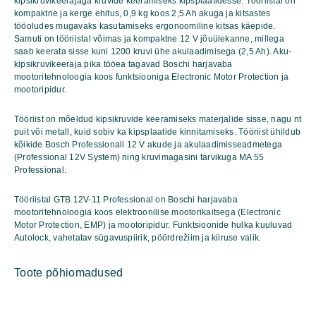
kipsikruvikeerajaga kruvide keeramiseks kipsplaatidesse. Tööriistal on
kogus
kompaktne ja kerge ehitus, 0,9 kg koos 2,5 Ah akuga ja kitsastes
tööoludes mugavaks kasutamiseks ergonoomiline kitsas käepide.
Samuti on tööriistal võimas ja kompaktne 12 V jõuülekanne, millega
saab keerata sisse kuni 1200 kruvi ühe akulaadimisega (2,5 Ah). Aku-
kipsikruvikeeraja pika tööea tagavad Boschi harjavaba
mootoritehnoloogia koos funktsiooniga Electronic Motor Protection ja
mootoripidur.
Tööriist on mõeldud kipsikruvide keeramiseks materjalide sisse, nagu nt
puit või metall, kuid sobiv ka kipsplaatide kinnitamiseks. Tööriist ühildub
kõikide Bosch Professionali 12 V akude ja akulaadimisseadmetega
(Professional 12V System) ning kruvimagasini tarvikuga MA 55
Professional.
Tööriistal GTB 12V-11 Professional on Boschi harjavaba
mootoritehnoloogia koos elektroonilise mootorikaitsega (Electronic
Motor Protection, EMP) ja mootoripidur. Funktsioonide hulka kuuluvad
Autolock, vahetatav sügavuspiirik, pöördrežiim ja kiiruse valik.
Toote põhiomadused