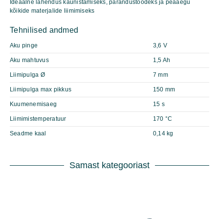
Ideaalne lahendus kaunistamiseks, parandustöödeks ja peaaegu
kõikide materjalide liimimiseks
Tehnilised andmed
Aku pinge
3,6 V
Aku mahtuvus
1,5 Ah
Liimipulga Ø
7 mm
Liimipulga max pikkus
150 mm
Kuumenemisaeg
15 s
Liimimistemperatuur
170 °C
Seadme kaal
0,14 kg
Samast kategooriast