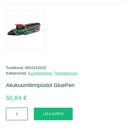
Tootekood:
06032A2020
Kategooriad:
Kuumliimimine
,
Tööriistad koju
Akukuumliimipüstol GluePen
50,84
€
Akukuumliimipüstol
LISA KORVI
GluePen
kogus