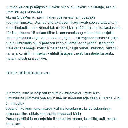
Liimige kiiresti ja hõlpsalt ükskõik mida ja ükskõik kus liimiga, mis ei
ummistu ega kuiva ära
Akuga GluePen on parim lahendus kiireks ja mugavaks
kuumliimimiseks. Üksnes ühe akulaadimisega võib see sulatada kuni
kuus liimipulka, mis võimaldab projekti kallal töötada ilma katkestusteta.
Lühike, üksnes 15-sekundiline kuumenemisaeg võimaldab projekti
kiiret alustamist väga vähese ooteajaga. Tänu ergonoomilisele kujule
püsib liimipliiats suurepäraselt käes pikemat aega järjest. Kasutage
GluePeni peaaegu kõikide materjalide, nagu paberi, kartongi, tekstiili,
naha ja korgi liimimiseks. Puhtalt ja täpselt saab kinnitada ka puitu,
metalli, plasti ja isegi kivi.
Toote põhiomadused
Juhtmeta, kiire ja hõlpsalt kasutatav mugavaks liimimiseks
Optimaalne juhtmeta vabadus: ühe akulaadimisega saab sulatada kuni
6 liimipulka
väga lühike kuumenemisaeg, valmis kasutamiseks 15 sekundiga
ergonoomilne pliiatsikuju sobib mugavalt kätte
Peaaegu kõikide materjalide liimimiseks: paber, tekstiilid, puit, metall,
plast, kivi