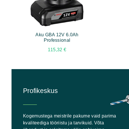
Aku GBA 12V 6.0Ah
Professional
115,32
€
Profikeskus
Kogemustega meistrile pakume vaid parima
kvaliteediga tööriistu ja tarvikuid. Võta