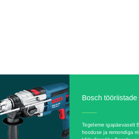
Bosch tööriistade
Tegeleme igapäevaselt B
hooduse ja remondiga n