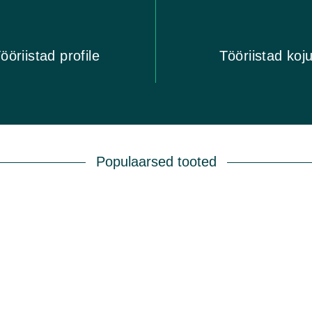
ööriistad profile
Tööriistad koj
Populaarsed tooted