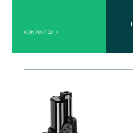
T
KÕIK TOOTED