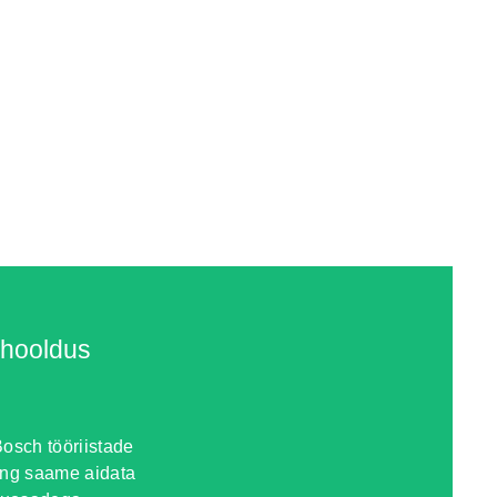
 hooldus
osch tööriistade
ing saame aidata