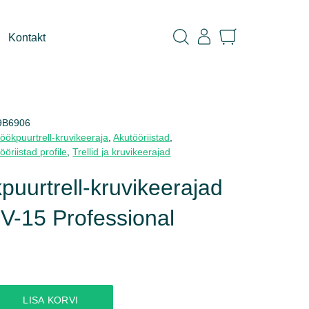
Kontakt
9B6906
öökpuurtrell-kruvikeeraja
,
Akutööriistad
,
ööriistad profile
,
Trellid ja kruvikeerajad
puurtrell-kruvikeerajad
V-15 Professional
LISA KORVI