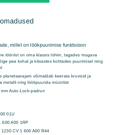
hiomadused
de, millel on löökpuurimise funktsioon
e tööriist on oma klassis lühim, tagades mugava
õige pea kohal ja kitsastes kohtades puurimisel ning
el
e planetaarajam võimaldab keerata kruvisid ja
a metalli ning löökpuurida müüritist
0 mm Auto-Lock-padrun
Z00 01U
1 600 A00 1RP
AL 1230 CV
1 600 A00 R44