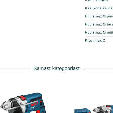
Aku mahtuvus
Kaal koos akuga
Puuri max Ø pui
Puuri max Ø ter
Puuri max Ø müü
Kruvi max Ø
Samast kategooriast