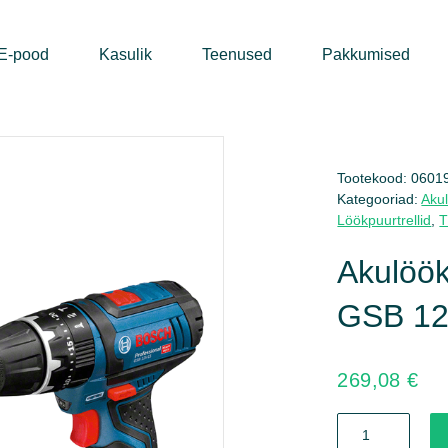
E-pood
Kasulik
Teenused
Pakkumised
Tootekood:
0601
Kategooriad:
Akul
Löökpuurtrellid
,
T
Akulöök
GSB 12
269,08
€
Akulöökpuurtrell-
kruvikeerajad