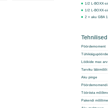
1/2 L-BOXX-si
1/2 L-BOXX-sis
2 × aku GBA 
Tehnilise
Pöördemoment
Tühikäigupöörd
Löökide max arv
Tarviku läbimõõt
Aku pinge
Pöördemomendi 
Tööriista mõõtm
Pakendi mõõtm