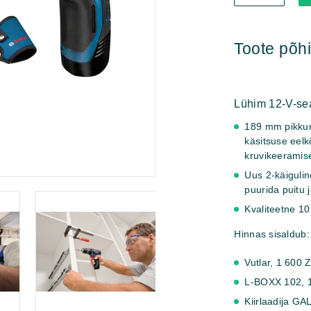
GSB
12V-
15
Toote põ
Professional
kogus
Lühim 12-V-sea
189 mm pikkun
käsitsuse eelk
kruvikeeramis
Uus 2-käigulin
puurida puitu j
Kvaliteetne 1
Hinnas sisaldub:
Vutlar,
1 600 
L-BOXX 102,
Kiirlaadija G