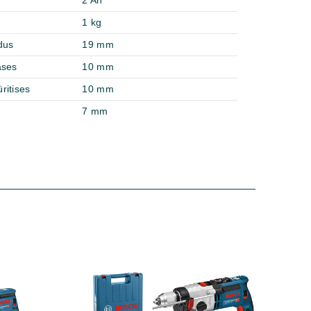
2 Ah
1 kg
dus
19 mm
ases
10 mm
ritises
10 mm
7 mm