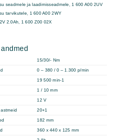
su seadmele ja laadimisseadmele,
1 600 A00 2UV
u tarvikutele,
1 600 A00 2WY
12V 2.0Ah,
1 600 Z00 02X
d andmed
15/30/- Nm
ed
0 – 380 / 0 – 1.300 p/min
19 500 min-1
1 / 10 mm
12 V
astmeid
20+1
ed
182 mm
ed
360 x 440 x 125 mm