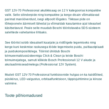
Professional
kogus
GST 12V-70 Professional akutikksaag on 12 V kategoorias kompaktne
valik. Selle silinderpide ning kompaktne ja kerge disain võimaldavad
parimat manööverdust, isegi altpoolt lõigates. Tikksae pide on
lõikejoonele äärmiselt lähedal ja võimaldab kasutamise ajal ideaalset
käsitsetavust. Peale selle muudab Boschi tööriistavaba SDS-süsteem
salehtede vahetamise lihtsaks.
See tööriist sobib ideaalselt kaarjate ja ristlõigete tegemiseks ning
kerge kuni keskmise raskusega tööde tegemiseks puidu, puitlaastplaadi
ja puidukomposiitidega. Tööriist ühildub Boschi
tolmueemaldussüsteemiga Click & Clean ja teiste Boschi
tolmuimejatega, samuti kõikide Bosch Professionali 12 V akude ja
akulaadimisseadmetega (Professional 12V System).
Mudeli GST 12V-70 Professional funktsioonide hulgas on ka kaldlõiked,
püsikiirus, LED-valgustus, orbitaalfunktsioon, täppisjuhtimine ja kiiruse
valimine.
Toote põhiomadused