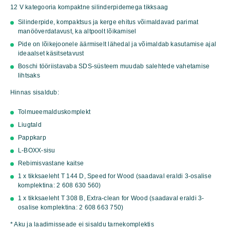
12 V kategooria kompaktne silinderpidemega tikksaag
Silinderpide, kompaktsus ja kerge ehitus võimaldavad parimat
manööverdatavust, ka altpoolt lõikamisel
Pide on lõikejoonele äärmiselt lähedal ja võimaldab kasutamise ajal
ideaalset käsitsetavust
Boschi tööriistavaba SDS-süsteem muudab salehtede vahetamise
lihtsaks
Hinnas sisaldub:
Tolmueemalduskomplekt
Liugtald
Pappkarp
L-BOXX-sisu
Rebimisvastane kaitse
1 x tikksaeleht T 144 D, Speed for Wood (saadaval eraldi 3-osalise
komplektina: 2 608 630 560)
1 x tikksaeleht T 308 B, Extra-clean for Wood (saadaval eraldi 3-
osalise komplektina: 2 608 663 750)
* Aku ja laadimisseade ei sisaldu tarnekomplektis