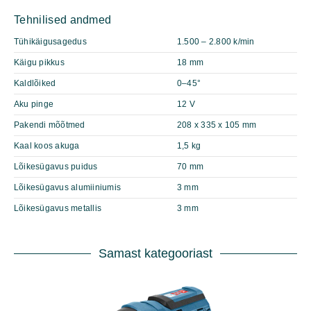
Tehnilised andmed
Tühikäigusagedus
1.500 – 2.800 k/min
Käigu pikkus
18 mm
Kaldlõiked
0–45°
Aku pinge
12 V
Pakendi mõõtmed
208 x 335 x 105 mm
Kaal koos akuga
1,5 kg
Lõikesügavus puidus
70 mm
Lõikesügavus alumiiniumis
3 mm
Lõikesügavus metallis
3 mm
Samast kategooriast