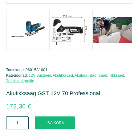
Tootekood:
06015A1001
Kategooriad:
12V Süsteem
,
Akutikksaed
,
Akutööriistad
,
Saed
,
Tikksaed
,
Tööriistad profile
Akutikksaag GST 12V-70 Professional
172,36
€
Akutikksaag
LISA KORVI
GST
12V-
70