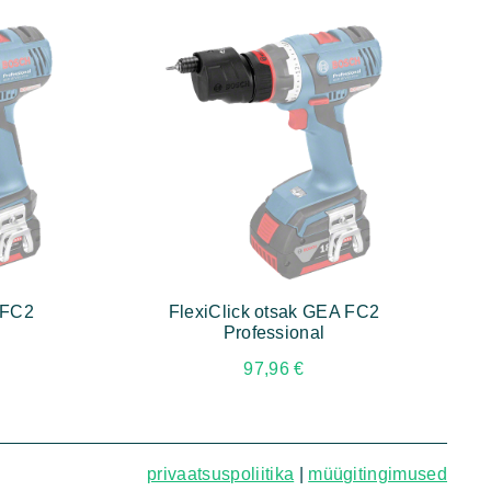
 FC2
FlexiClick otsak GEA FC2
Professional
97,96
€
privaatsuspoliitika
|
müügitingimused