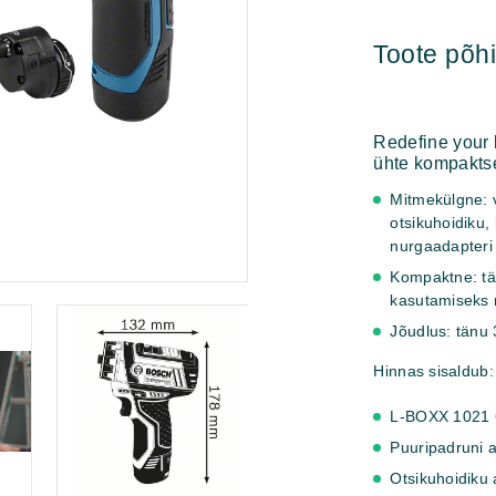
12V-
15
Toote põ
FC
Professional
kogus
Redefine your l
ühte kompakts
Mitmekülgne: 
otsikuhoidiku,
nurgaadapteri 
Kompaktne: tän
kasutamiseks r
Jõudlus: tänu
Hinnas sisaldub:
L-BOXX 102
1
Puuripadruni 
Otsikuhoidiku