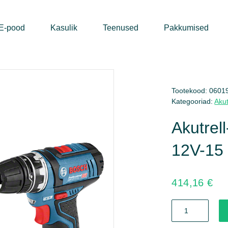
E-pood
Kasulik
Teenused
Pakkumised
Tootekood:
0601
Kategooriad:
Akut
Akutrel
12V-15 
414,16
€
Akutrell-
kruvikeeraja
GSR