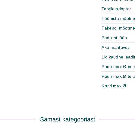
Tarvikuadapter
Tööriista mõõtm
Pakendi mõõtm
Padruni tüüp
Aku mahtuvus
Ligikaudne laad
Puuri max Ø pui
Puuri max Ø ter
Kruvi max Ø
Samast kategooriast