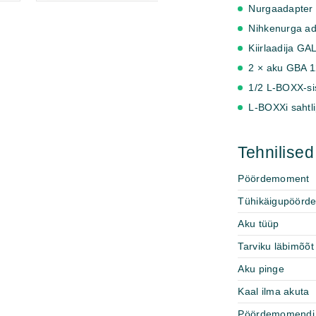
Nurgaadapter 
Nihkenurga ad
Kiirlaadija G
2 × aku GBA 
1/2 L-BOXX-si
L-BOXXi sahtli
Tehnilise
Pöördemoment
Tühikäigupöörd
Aku tüüp
Tarviku läbimõõt
Aku pinge
Kaal ilma akuta
Pöördemomendi 