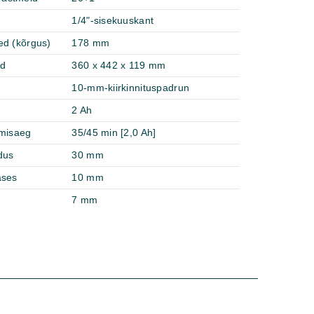
1/4"-sisekuuskant
ed (kõrgus)
178 mm
ed
360 x 442 x 119 mm
10-mm-kiirkinnituspadrun
2 Ah
imisaeg
35/45 min [2,0 Ah]
dus
30 mm
ases
10 mm
7 mm