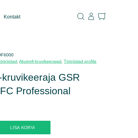
Kontakt
9F6000
ööriistad
,
Akutrell-kruvikeerajad
,
Tööriistad profile
l-kruvikeeraja GSR
FC Professional
LISA KORVI