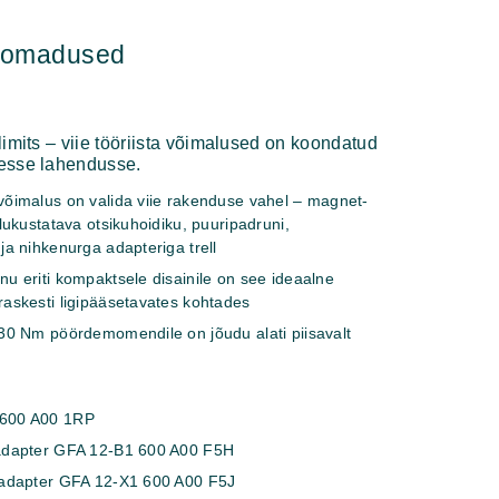
hiomadused
imits – viie tööriista võimalused on koondatud
esse lahendusse.
võimalus on valida viie rakenduse vahel – magnet-
 lukustatava otsikuhoidiku, puuripadruni,
ja nihkenurga adapteriga trell
u eriti kompaktsele disainile on see ideaalne
askesti ligipääsetavates kohtades
 30 Nm pöördemomendile on jõudu alati piisavalt
 600 A00 1RP
adapter GFA 12-B
1 600 A00 F5H
 adapter GFA 12-X
1 600 A00 F5J