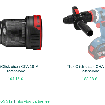
iClick otsak GFA 18-M
FlexiClick otsak GHA
Professional
Professional
104,16
€
182,28
€
055 519
|
info@toolpartner.ee