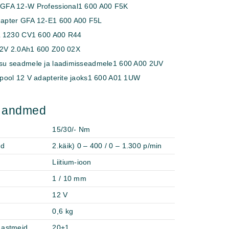
GFA 12-W Professional
1 600 A00 F5K
apter GFA 12-E
1 600 A00 F5L
AL 1230 CV
1 600 A00 R44
12V 2.0Ah
1 600 Z00 02X
su seadmele ja laadimisseadmele
1 600 A00 2UV
pool 12 V adapterite jaoks
1 600 A01 1UW
d andmed
15/30/- Nm
ed
2.käik) 0 – 400 / 0 – 1.300 p/min
Liitium-ioon
1 / 10 mm
12 V
0,6 kg
astmeid
20+1