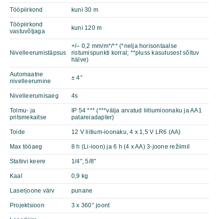
Tööpiirkond
kuni 30 m
Tööpiirkond
kuni 120 m
vastuvõtjaga
+/– 0,2 mm/m*/** (*nelja horisontaalse
Nivelleerumistäpsus
ristumispunkti korral; **pluss kasutusest sõltuv
hälve)
Automaatne
± 4°
nivelleerumine
Nivelleerumisaeg
4s
Tolmu- ja
IP 54 *** (***välja arvatud liitiumioonaku ja AA1
pritsmekaitse
patareiadapter)
Toide
12 V liitium-ioonaku, 4 x 1,5 V LR6 (AA)
Max tööaeg
8 h (Li-ioon) ja 6 h (4 x AA) 3-joone režiimil
Statiivi keere
1/4", 5/8"
Kaal
0,9 kg
Laserjoone värv
punane
Projektsioon
3 x 360° joont