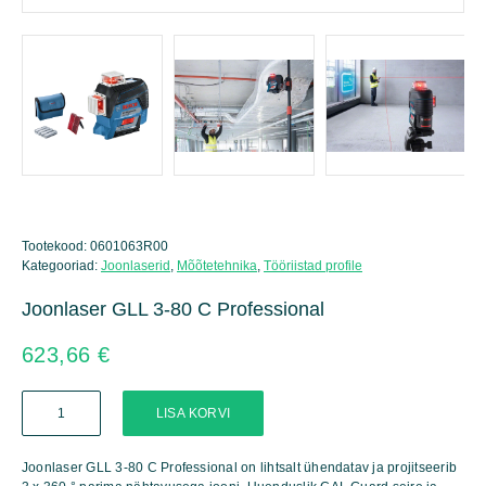
Tootekood:
0601063R00
Kategooriad:
Joonlaserid
,
Mõõtetehnika
,
Tööriistad profile
Joonlaser GLL 3-80 C Professional
623,66
€
Joonlaser
LISA KORVI
GLL
3-
80
Joonlaser GLL 3-80 C Professional on lihtsalt ühendatav ja projitseerib
C