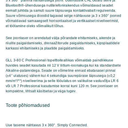
3 x 360 ° parima nähtavusega jooni. Uuenduslik CAL Guard seire ja
Professional
Bluetooth®-ühendusega nutitelefonirakendus võimaldavad seadet
kogus
eemalt juhtida ja samuti suure täpsusega kontaktivabalt reguleerida.
Suure võimsusega dioodid tagavad selge nähtavuse ja 3 x 360° jooned
võimaldavad samaaegselt horisontaalset ja vertikaalset nivelleerimist,
et töötamine oleks võimalikult tõhus.
See joonlaser on arendatud välja põrandate ehitamiseks, akende ja
riiulite paigaldamiseks, drenaažitorude paigaldamiseks, kipsplaatidele
karkassi ehitamiseks ja plaatide paigaldamiseks.
GLL 3-80 C Professionali topelttoiteallikas võimaldab paindlikkuse
huvides seadet kasutada nii 12 V liitium-ioonakuga kui ka standardsete
Alkaline-patareidega. Seade on võimeline ennast ebatasasel pinnal
(±4° ulatuses) vähem kui 4 sekundiga suurepärase täpsusega (±0,2
mm/m*/**) nivelleerima ja selle tööulatus on valikulise vastuvõtja LR 6
või LR 7 Professional kasutamise korral kuni 120 m. See joonlaser on
kompaktne, lihtsalt käsitsetav ja väga tugev.
Toote põhiomadused
Uue taseme nähtavus 3 x 360°. Simply Connected.