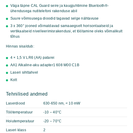
Väga täpne CAL Guard seire ja kaugjuhtimine Bluetooth®-
ühendusega nutitelefoni rakenduse abil
Suure võimsusega dioodid tagavad selge nähtavuse
3 x 360° jooned võimaldavad samaaegselt horisontaalseid ja
vertikaalseid nivelleerimisrakendusi, et töötamine oleks võimalikult
tõhus
Hinnas sisaldub:
4 × 1,5 V LR6 (AA) patarei
AA1 Alkaline-aku adapter
1 608 M00 C1B
Laseri sihttahvel
Kott
Tehnilised andmed
Laserdiood
630-650 nm, < 10 mW
Töötemperatuur
-10 – 40°C
Hoiutemperatuur
-20 – 70°C
Laseri klass
2