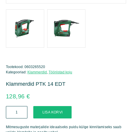
Tootekood:
0603265520
Kategooriad:
Klammerdid
,
Tööriistad koju
Klammerdid PTK 14 EDT
128,96
€
Klammerdid
LISA KORVI
PTK
14
EDT
Mitmesuguste materjalide ideaalseks puidu külge kinnitamiseks saab
kogus