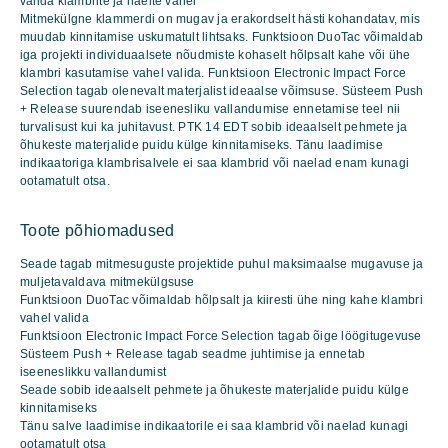
valida klambrite ja naelte vahel
Mitmekülgne klammerdi on mugav ja erakordselt hästi kohandatav, mis
muudab kinnitamise uskumatult lihtsaks. Funktsioon DuoTac võimaldab
iga projekti individuaalsete nõudmiste kohaselt hõlpsalt kahe või ühe
klambri kasutamise vahel valida. Funktsioon Electronic Impact Force
Selection tagab olenevalt materjalist ideaalse võimsuse. Süsteem Push
+ Release suurendab iseenesliku vallandumise ennetamise teel nii
turvalisust kui ka juhitavust. PTK 14 EDT sobib ideaalselt pehmete ja
õhukeste materjalide puidu külge kinnitamiseks. Tänu laadimise
indikaatoriga klambrisalvele ei saa klambrid või naelad enam kunagi
ootamatult otsa.
Toote põhiomadused
Seade tagab mitmesuguste projektide puhul maksimaalse mugavuse ja
muljetavaldava mitmekülgsuse
Funktsioon DuoTac võimaldab hõlpsalt ja kiiresti ühe ning kahe klambri
vahel valida
Funktsioon Electronic Impact Force Selection tagab õige löögitugevuse
Süsteem Push + Release tagab seadme juhtimise ja ennetab
iseeneslikku vallandumist
Seade sobib ideaalselt pehmete ja õhukeste materjalide puidu külge
kinnitamiseks
Tänu salve laadimise indikaatorile ei saa klambrid või naelad kunagi
ootamatult otsa