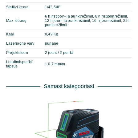
Statiivi keere
1/4", 5/8"
6 h ristjoon- ja punktrežiimil, 8 h ristjoonrežiimil,
Max tööaeg
12 h joon- ja punktrežiimil, 16 h joonrežiimil, 22 h
punktrežiimil
Kaal
0,49 Kg
Laserjoone värv
punane
Projektsioon
2 joont / 2 punkti
Loodimispunkti
± 0,7 mm/m
täpsus
Samast kategooriast