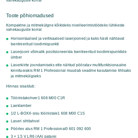
vahekauguste korral
kogus
Toote põhiomadused
Kompaktne ja mitmekülgne kõikideks nivelleerimistöödeks lühikeste
vahekauguste korral
Horisontaalsed ja vertikaalsed laserjooned ja kaks hästi nähtavat
tsentreeritud loodimispunkti
Laserjooni võimalik positsioneerida tsentreeritud loodimispunktide
ümber
Laserkiirte joondamiseks ette nähtud pööratav multifunktsionaalne
kinnitusrakis RM 1 Professional muudab seadme kasutamise lihtsaks
ja mitmekülgseks
Hinnas sisaldub:
Tööriistakohver
1 608 M00 C1R
Laeklamber
1/2 L-BOXX-sisu tööriistale
1 608 M00 C1S
Laseri sihttahvel
Pöörlev alus RM 1 Professional
0 601 092 600
3 × 1,5 V LR6 (AA) patarei