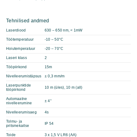
Tehnilised andmed
Laserdiood
630 – 650 nm, < 1mW
Töötemperatuur
-10 – 50°C
Hoiutemperatuur
-20 – 70°C
Laseri klass
2
Tööpiirkond
15m
Nivelleerumistäpsus
± 0,3 mm/m
Laserpunktide
10 m (üles), 10 m (all)
tööpiirkond
Automaatne
± 4°
nivelleerumine
Nivelleerumisaeg
4s
Tolmu- ja
IP 54
pritsmekaitse
Toide
3 x 1,5 V LR6 (AA)