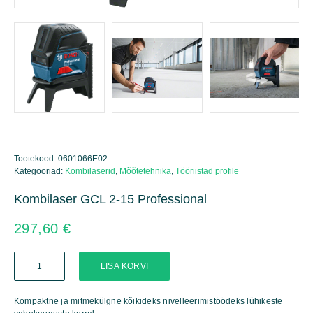
Tootekood:
0601066E02
Kategooriad:
Kombilaserid
,
Mõõtetehnika
,
Tööriistad profile
Kombilaser GCL 2-15 Professional
297,60
€
Kombilaser
LISA KORVI
GCL
2-
15
Kompaktne ja mitmekülgne kõikideks nivelleerimistöödeks lühikeste
Professional