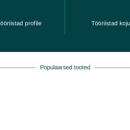
ööriistad profile
Tööriistad koj
Populaarsed tooted