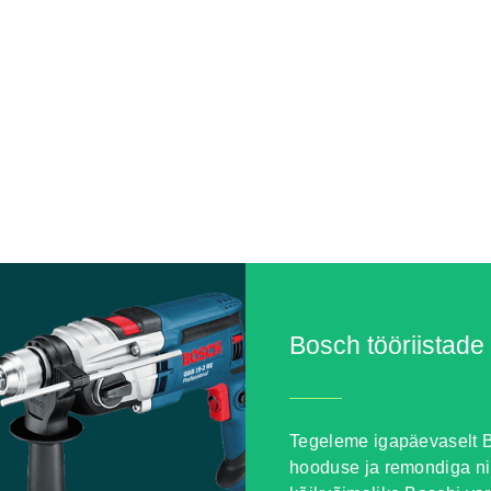
Bosch tööriistade
Tegeleme igapäevaselt B
hooduse ja remondiga n