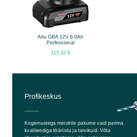
Aku GBA 12V 6.0Ah
Professional
115,32
€
Profikeskus
Kogemustega meistrile pakume vaid parima
kvaliteediga tööriistu ja tarvikuid. Võta