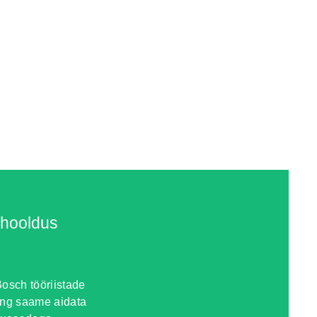
 hooldus
osch tööriistade
ing saame aidata