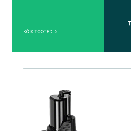
T
KÕIK TOOTED