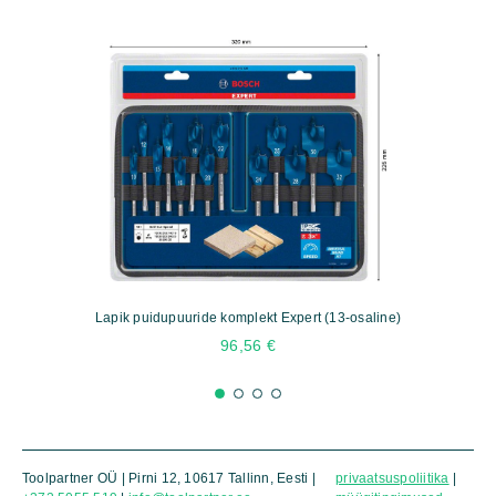
Lapik puidupuuride komplekt Expert (13-osaline)
S
96,56
€
Toolpartner OÜ | Pirni 12, 10617 Tallinn, Eesti |
privaatsuspoliitika
|