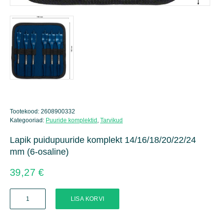
Tootekood:
2608900332
Kategooriad:
Puuride komplektid
,
Tarvikud
Lapik puidupuuride komplekt 14/16/18/20/22/24
mm (6-osaline)
39,27
€
Lapik
LISA KORVI
puidupuuride
komplekt
14/16/18/20/22/24