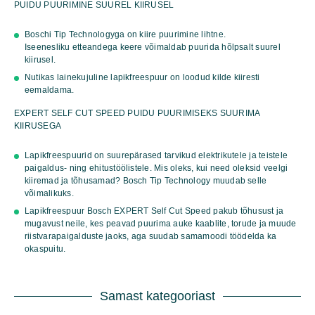
PUIDU PUURIMINE SUUREL KIIRUSEL
mm
(6-
Boschi Tip Technologyga on kiire puurimine lihtne.
osaline)
Iseenesliku etteandega keere võimaldab puurida hõlpsalt suurel
kogus
kiirusel.
Nutikas lainekujuline lapikfreespuur on loodud kilde kiiresti
eemaldama.
EXPERT SELF CUT SPEED PUIDU PUURIMISEKS SUURIMA
KIIRUSEGA
Lapikfreespuurid on suurepärased tarvikud elektrikutele ja teistele
paigaldus- ning ehitustöölistele. Mis oleks, kui need oleksid veelgi
kiiremad ja tõhusamad? Bosch Tip Technology muudab selle
võimalikuks.
Lapikfreespuur Bosch EXPERT Self Cut Speed pakub tõhusust ja
mugavust neile, kes peavad puurima auke kaablite, torude ja muude
riistvarapaigalduste jaoks, aga suudab samamoodi töödelda ka
okaspuitu.
Samast kategooriast