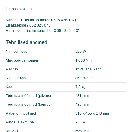
Hinnas sisaldub:
Kandekott (tellimisnumber 1 605 438 1BZ)
Lisakäepide2 602 025 075
Riputuskaar (tellimisnumber 3 601 310 013)
Tehnilised andmed
Nimivõimsus
920 W
Max pöördemoment
1 000 Nm
Padrun
1" välisnelikant
Nimipöörded
860 min-1
Kaal
7,3 kg
Tööriista mõõtmed (pikkus)
431 mm
Tööriista mõõtmed (kõrgus)
436 mm
Pakendi mõõtmed
310 x 455 x 143 mm
Pinge, elektriline
230 V
Kruvi Ø
max M 30