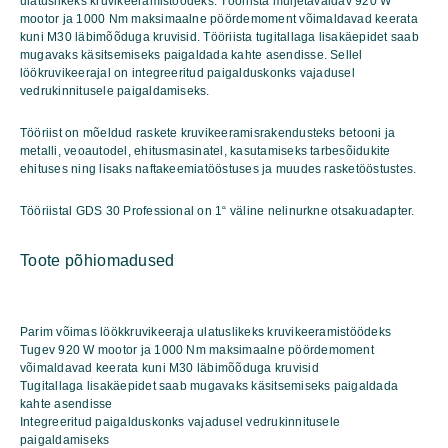
ulatuslikeks kruvikeeramistöödeks. Tööriista muljetavaldav 920 W
mootor ja 1000 Nm maksimaalne pöördemoment võimaldavad keerata
kuni M30 läbimõõduga kruvisid. Tööriista tugitallaga lisakäepidet saab
mugavaks käsitsemiseks paigaldada kahte asendisse. Sellel
löökruvikeerajal on integreeritud paigalduskonks vajadusel
vedrukinnitusele paigaldamiseks.
Tööriist on mõeldud raskete kruvikeeramisrakendusteks betooni ja
metalli, veoautodel, ehitusmasinatel, kasutamiseks tarbesõidukite
ehituses ning lisaks naftakeemiatööstuses ja muudes rasketööstustes.
Tööriistal GDS 30 Professional on 1“ väline nelinurkne otsakuadapter.
Toote põhiomadused
Parim võimas löökkruvikeeraja ulatuslikeks kruvikeeramistöödeks
Tugev 920 W mootor ja 1000 Nm maksimaalne pöördemoment
võimaldavad keerata kuni M30 läbimõõduga kruvisid
Tugitallaga lisakäepidet saab mugavaks käsitsemiseks paigaldada
kahte asendisse
Integreeritud paigalduskonks vajadusel vedrukinnitusele
paigaldamiseks