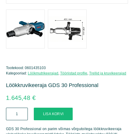
Tootekood:
0601435103
Kategooriad:
Löökmutrikeerajad
,
Tööriistad profile
,
Trellid ja kruvikeerajad
Löökkruvikeeraja GDS 30 Professional
1.645,48
€
Löökkruvikeeraja
LISA KORVI
GDS
30
Professional
GDS 30 Professional on parim võimas võrgutoitega löökkruvikeeraja
kogus