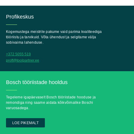
Profikeskus
Kogemustega meistrile pakume vaid parima kvaliteediga
tööriistu ja tarvikuid. Võta ühendust ja selgitame välja
sobivaima lahenduse.
+372 5055 519
proff@toolpartner.ee
Bosch tööriistade hooldus
Tegeleme igapäevaselt Bosch tööriistade hooduse ja
remondiga ning saame aidata kõikvõimalike Boschi
varuosadega.
LOE PIKEMALT