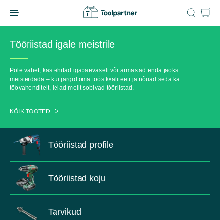
Skip
to
Toolpartner
content
Tööriistad igale meistrile
Pole vahet, kas ehitad igapäevaselt või armastad enda jaoks
meisterdada – kui järgid oma töös kvaliteeti ja nõuad seda ka
töövahenditelt, leiad meilt sobivad tööriistad.
KÕIK TOOTED
Tööriistad profile
Tööriistad koju
Tarvikud