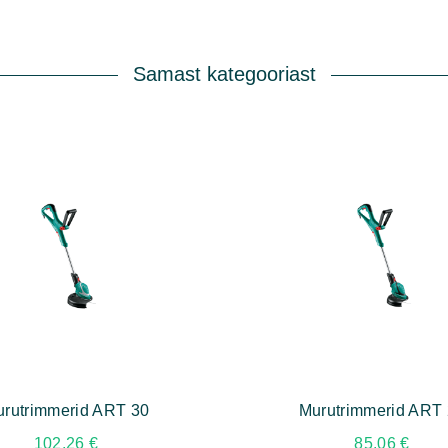
Samast kategooriast
rutrimmerid ART 30
Murutrimmerid ART
102,26
€
85,06
€