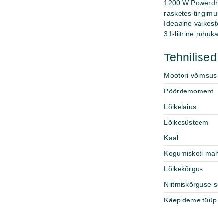
1200 W Powerdri
rasketes tingimu
Ideaalne väikes
31-liitrine rohu
Tehnilise
Mootori võimsus
Pöördemoment
Lõikelaius
Lõikesüsteem
Kaal
Kogumiskoti mah
Lõikekõrgus
Niitmiskõrguse 
Käepideme tüüp