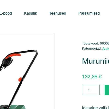
E-pood
Kasulik
Teenused
Pakkumised
Tootekood:
0600
Kategooriad:
Aiat
Muruni
132,85
€
Muruniiduk
EasyRotak
32-
235
kogus
Ideaalne valik 