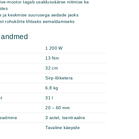
ve-mootor tagab usaldusväärse niitmise ka
stes
te ja keskmise suurusega aedade jaoks
kast rohukõrte lihtsaks eemaldamiseks
d andmed
1.200 W
13 Nm
32 cm
Sirp-lõiketera
6,8 kg
t
31 l
20 – 60 mm
seadmine
3 astet, tsentraalne
Tavaline käepide