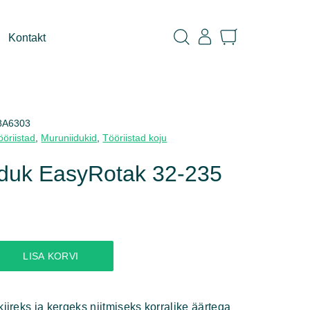
Kontakt
8A6303
ööriistad
,
Muruniidukid
,
Tööriistad koju
iduk EasyRotak 32-235
LISA KORVI
kiireks ja kergeks niitmiseks korralike äärtega