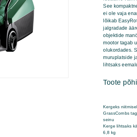
See kompaktne m
ei ole vaja en
lõikab EasyRot
jalgradade äär
objektide manö
mootor tagab u
olukordades. S
muruplatside j
lihtsaks eemald
Toote põ
Kergeks niitmise
GrassCombs taga
seinu
Kerge lihtsaks k
6,8 kg