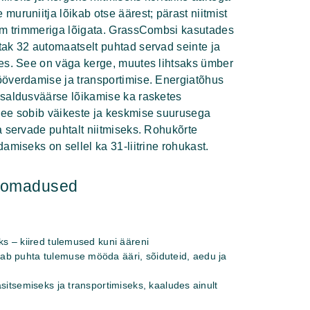
uruniitja lõikab otse äärest; pärast niitmist
am trimmeriga lõigata. GrassCombsi kasutades
ak 32 automaatselt puhtad servad seinte ja
es. See on väga kerge, muutes lihtsaks ümber
överdamise ja transportimise. Energiatõhus
saldusväärse lõikamise ka rasketes
ee sobib väikeste ja keskmise suurusega
a servade puhtalt niitmiseks. Rohukõrte
amiseks on sellel ka 31-liitrine rohukast.
hiomadused
ks – kiired tulemused kuni ääreni
b puhta tulemuse mööda ääri, sõiduteid, aedu ja
äsitsemiseks ja transportimiseks, kaaludes ainult