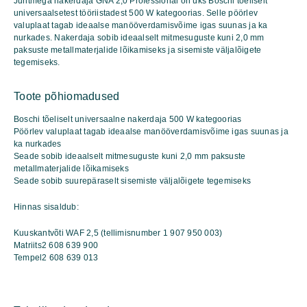
Juhtmega nakerdaja GNA 2,0 Professional on üks Boschi tõeliselt
kogus
universaalsetest tööriistadest 500 W kategoorias. Selle pöörlev
valuplaat tagab ideaalse manööverdamisvõime igas suunas ja ka
nurkades. Nakerdaja sobib ideaalselt mitmesuguste kuni 2,0 mm
paksuste metallmaterjalide lõikamiseks ja sisemiste väljalõigete
tegemiseks.
Toote põhiomadused
Boschi tõeliselt universaalne nakerdaja 500 W kategoorias
Pöörlev valuplaat tagab ideaalse manööverdamisvõime igas suunas ja
ka nurkades
Seade sobib ideaalselt mitmesuguste kuni 2,0 mm paksuste
metallmaterjalide lõikamiseks
Seade sobib suurepäraselt sisemiste väljalõigete tegemiseks
Hinnas sisaldub:
Kuuskantvõti WAF 2,5 (tellimisnumber 1 907 950 003)
Matriits2 608 639 900
Tempel2 608 639 013