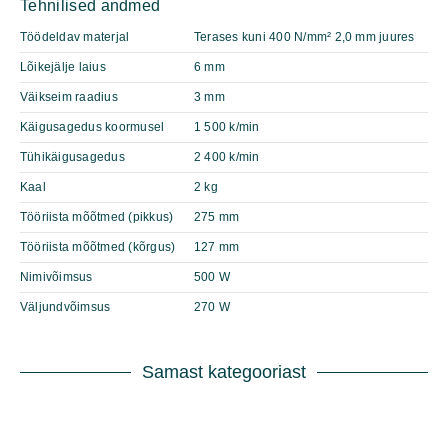
Tehnilised andmed
Töödeldav materjal
Terases kuni 400 N/mm² 2,0 mm juures
Lõikejälje laius
6 mm
Väikseim raadius
3 mm
Käigusagedus koormusel
1 500 k/min
Tühikäigusagedus
2 400 k/min
Kaal
2 kg
Tööriista mõõtmed (pikkus)
275 mm
Tööriista mõõtmed (kõrgus)
127 mm
Nimivõimsus
500 W
Väljundvõimsus
270 W
Samast kategooriast