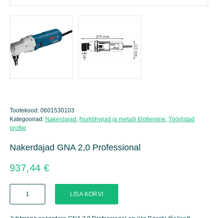
Tootekood:
0601530103
Kategooriad:
Nakerdajad
,
Nurklihvijad ja metalli töötlemine
,
Tööriistad
profile
Nakerdajad GNA 2,0 Professional
937,44
€
Nakerdajad
LISA KORVI
GNA
2,0
Professional