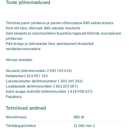
Toote põhiomadused
kogus
Tööriista parim juhitavus ja parem võimsustase 880-vatiste klassis
Kiire töö tänu võimsale 880-vatisele mootorile
Sale käepide ja ergonoomiline kujundus tagavad tööriista suurepärase
juhitavuse
Pikk tööiga ja tolmukaitse tänu spetsiaalselt disainitud
ventilatsiooniavadele
Hinnas sisaldub:
Alusseib (tellimisnumber 2 605 703 014)
Kettakaitse1 619 P07 183
Lukustusmutter (tellimisnumber 1 603 345 043)
Lisakäepide (tellimisnumber 2 602 025 067)
Kahe avaga mutrivõti (tellimisnumber 1 619 P08 927)
Pappkarp
Tehnilised andmed
Nimivõimsus
880 W
Tühikäigupöörded
11.000 min-1