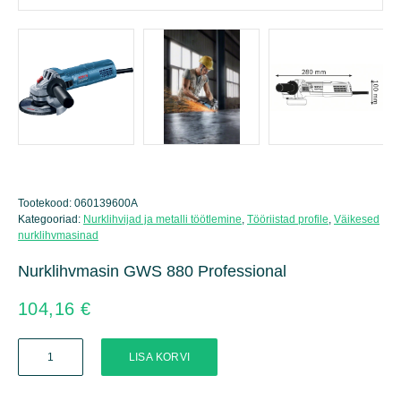
Tootekood:
060139600A
Kategooriad:
Nurklihvijad ja metalli töötlemine
,
Tööriistad profile
,
Väikesed
nurklihvmasinad
Nurklihvmasin GWS 880 Professional
104,16
€
Nurklihvmasin
LISA KORVI
GWS
880
Professional