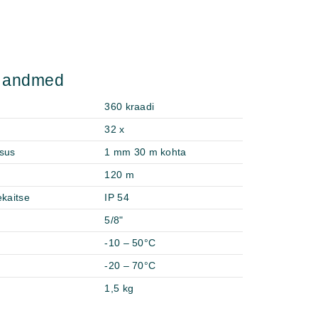
d andmed
360 kraadi
32 x
psus
1 mm 30 m kohta
120 m
ekaitse
IP 54
5/8"
-10 – 50°C
r
-20 – 70°C
1,5 kg