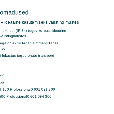
hiomadused
 – ideaalne kasutamiseks välistingimustes
smekindel (IP 54) tugev korpus, ideaalne
välistingimustes
ga objektiiv tagab sihtmärgi täpse
mise
 lukustus tagab ohutu transpordi
orn
õti
BT 160 Professional
0 601 091 200
500 Professional
0 601 094 300