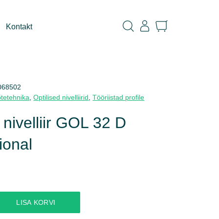
Kontakt
068502
tetehnika
,
Optilised nivelliirid
,
Tööriistad profile
 nivelliir GOL 32 D
ional
LISA KORVI