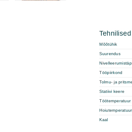
Tehnilise
Mõõtühik
Suurendus
Nivelleerumistä
Tööpiirkond
Tolmu- ja pritsm
Statiivi keere
Töötemperatuur
Hoiutemperatuu
Kaal