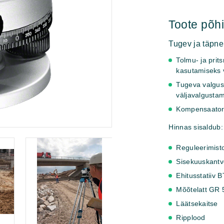
32
D
Toote põ
Professional
kogus
Tugev ja täpne
Tolmu- ja prit
kasutamiseks 
Tugeva valguse
väljavalgusta
Kompensaatori
Hinnas sisaldub:
Reguleerimist
Sisekuuskantv
Ehitusstatiiv 
Mõõtelatt GR 
Läätsekaitse
Ripplood