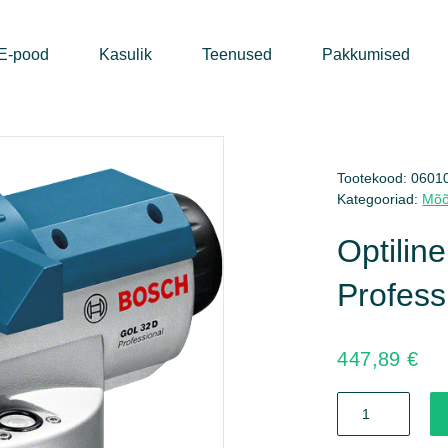
E-pood
Kasulik
Teenused
Pakkumised
Tootekood:
0601
Kategooriad:
Mõõ
Optiline
Profess
447,89
€
Optiline
nivelliir
GOL