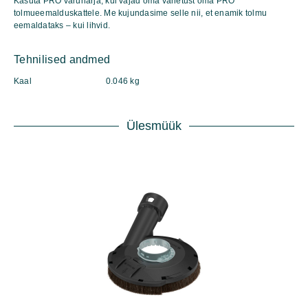
Kasuta PRO varuharja, kui vajad oma vahetust oma PRO
tolmueemalduskattele. Me kujundasime selle nii, et enamik tolmu
eemaldataks – kui lihvid.
Tehnilised andmed
Kaal
0.046 kg
Ülesmüük