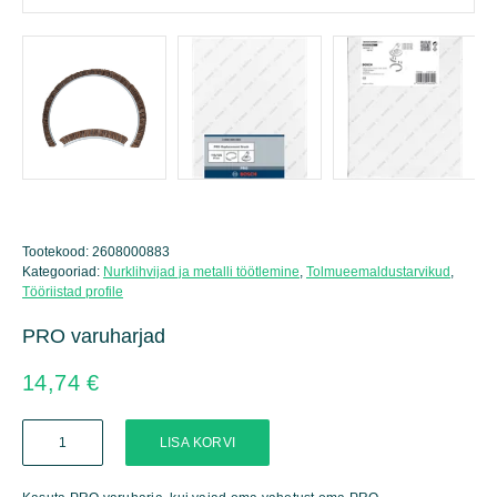
Tootekood:
2608000883
Kategooriad:
Nurklihvijad ja metalli töötlemine
,
Tolmueemaldustarvikud
,
Tööriistad profile
PRO varuharjad
14,74
€
PRO
LISA KORVI
varuharjad
kogus