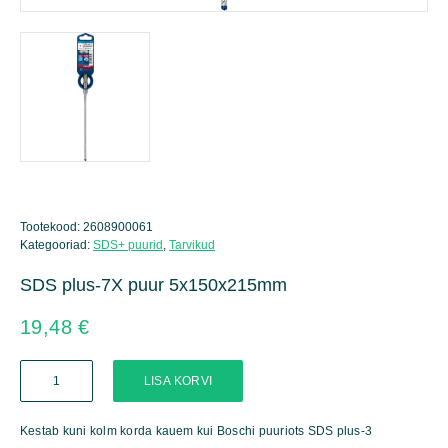
Tootekood:
2608900061
Kategooriad:
SDS+ puurid
,
Tarvikud
SDS plus-7X puur 5x150x215mm
19,48
€
SDS
LISA KORVI
plus-
7X
puur
Kestab kuni kolm korda kauem kui Boschi puuriots SDS plus-3
5x150x215mm