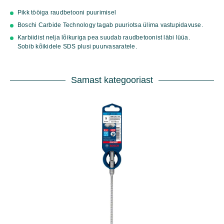
kogus
Pikk tööiga raudbetooni puurimisel
Boschi Carbide Technology tagab puuriotsa ülima vastupidavuse.
Karbiidist nelja lõikuriga pea suudab raudbetoonist läbi lüüa.
Sobib kõikidele SDS plusi puurvasaratele.
Samast kategooriast