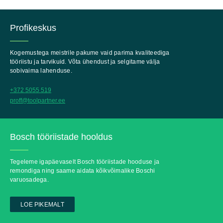
Profikeskus
Kogemustega meistrile pakume vaid parima kvaliteediga
tööriistu ja tarvikuid. Võta ühendust ja selgitame välja
sobivaima lahenduse.
+372 5055 519
proff@toolpartner.ee
Bosch tööriistade hooldus
Tegeleme igapäevaselt Bosch tööriistade hooduse ja
remondiga ning saame aidata kõikvõimalike Boschi
varuosadega.
LOE PIKEMALT