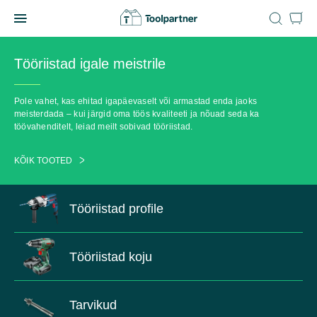
Skip
to
Toolpartner
content
Tööriistad igale meistrile
Pole vahet, kas ehitad igapäevaselt või armastad enda jaoks
meisterdada – kui järgid oma töös kvaliteeti ja nõuad seda ka
töövahenditelt, leiad meilt sobivad tööriistad.
KÕIK TOOTED
Tööriistad profile
Tööriistad koju
Tarvikud