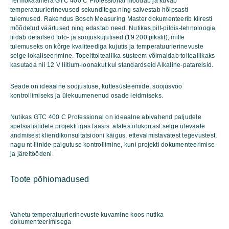
Termokaamera GTC 400 C Professional mõõdab ja kuvab
Professional
temperatuurierinevused sekunditega ning salvestab hõlpsasti
kogus
tulemused. Rakendus Bosch Measuring Master dokumenteerib kiiresti
mõõdetud väärtused ning edastab need. Nutikas pilt-pildis-tehnoloogia
liidab detailsed foto- ja soojuskujutised (19 200 pikslit), mille
tulemuseks on kõrge kvaliteediga kujutis ja temperatuurierinevuste
selge lokaliseerimine. Topelttoiteallika süsteem võimaldab toiteallikaks
kasutada nii 12 V liitium-ioonakut kui standardseid Alkaline-patareisid.
Seade on ideaalne soojustuse, küttesüsteemide, soojusvoo
kontrollimiseks ja ülekuumenenud osade leidmiseks.
Nutikas GTC 400 C Professional on ideaalne abivahend paljudele
spetsialistidele projekti igas faasis: alates olukorrast selge ülevaate
andmisest kliendikonsultatsiooni käigus, ettevalmistavatest tegevustest,
nagu nt liinide paigutuse kontrollimine, kuni projekti dokumenteerimise
ja järeltöödeni.
Toote põhiomadused
Vahetu temperatuurierinevuste kuvamine koos nutika
dokumenteerimisega