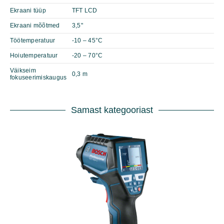
Ekraani tüüp
TFT LCD
Ekraani mõõtmed
3,5"
Töötemperatuur
-10 – 45°C
Hoiutemperatuur
-20 – 70°C
Väikseim
0,3 m
fokuseerimiskaugus
Samast kategooriast