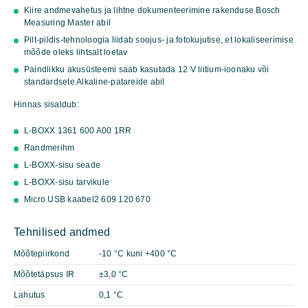
Kiire andmevahetus ja lihtne dokumenteerimine rakenduse Bosch
Measuring Master abil
Pilt-pildis-tehnoloogia liidab soojus- ja fotokujutise, et lokaliseerimise
mõõde oleks lihtsalt loetav
Paindlikku akusüsteemi saab kasutada 12 V liitium-ioonaku või
standardsete Alkaline-patareide abil
Hinnas sisaldub:
L-BOXX 136
1 600 A00 1RR
Randmerihm
L-BOXX-sisu seade
L-BOXX-sisu tarvikule
Micro USB kaabel
2 609 120 670
Tehnilised andmed
Mõõtepiirkond
-10 °C kuni +400 °C
Mõõtetäpsus IR
±3,0 °C
Lahutus
0,1 °C