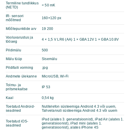
Termiline tundlikkus
< 50 mK
(NETD)
IR- sensori
160×120 px
mõõtmed
Mõõtepunktide arv
19 200
Vooluvarustus ja
4 × 1,5 V LR6 (AA) 1 × GBA 12V 1 × GBA 10.8V
tööaeg
Pildimälu
500
Mälu tüüp
Sisemälu
Pildifaili vorming
.jpg
Andmete ülekanne
MicroUSB, Wi-Fi
Tolmu- ja
IP 53
pritsmekaitse
Kaal
0,54 kg
Toetatud Android-
Nutitelefon süsteemiga Android 4.3 või uuem,
seadmed
Tahvelarvuti süsteemiga Android 4.3 või uuem
iPad (alates 3. generatsioonist), iPad Air (alates 1.
Toetatud iOS-
generatsioonist), iPad mini (alates 1.
seadmed
generatsioonist), alates iPhone 4S