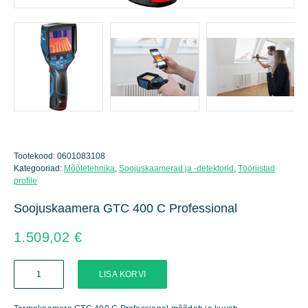
Tootekood:
0601083108
Kategooriad:
Mõõtetehnika
,
Soojuskaamerad ja -detektorid
,
Tööriistad
profile
Soojuskaamera GTC 400 C Professional
1.509,02
€
Soojuskaamera
LISA KORVI
GTC
400
C