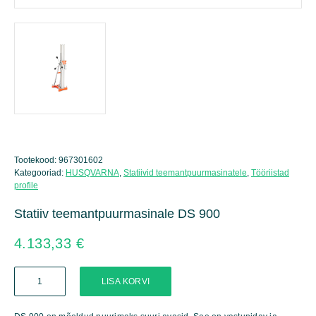
Tootekood:
967301602
Kategooriad:
HUSQVARNA
,
Statiivid teemantpuurmasinatele
,
Tööriistad
profile
Statiiv teemantpuurmasinale DS 900
4.133,33
€
Statiiv
LISA KORVI
teemantpuurmasinale
DS
900