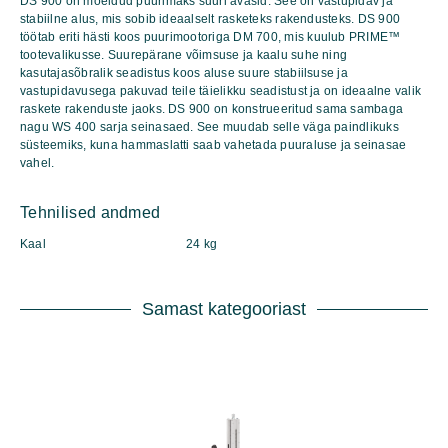
DS 900
on mõeldud puurimaks suuri avasid. See on vastupidav ja
kogus
stabiilne alus, mis sobib ideaalselt rasketeks rakendusteks.
DS 900
töötab eriti hästi koos puurimootoriga
DM 700
, mis kuulub
PRIME™
tootevalikusse. Suurepärane võimsuse ja kaalu suhe ning
kasutajasõbralik seadistus koos aluse suure stabiilsuse ja
vastupidavusega pakuvad teile täielikku seadistust ja on ideaalne valik
raskete rakenduste jaoks.
DS 900
on konstrueeritud sama sambaga
nagu
WS 400
sarja seinasaed. See muudab selle väga paindlikuks
süsteemiks, kuna hammaslatti saab vahetada puuraluse ja seinasae
vahel.
Tehnilised andmed
Kaal
24 kg
Samast kategooriast