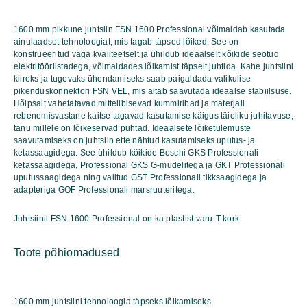
Professional
kogus
1600 mm pikkune juhtsiin FSN 1600 Professional võimaldab kasutada
ainulaadset tehnoloogiat, mis tagab täpsed lõiked. See on
konstrueeritud väga kvaliteetselt ja ühildub ideaalselt kõikide seotud
elektritööriistadega, võimaldades lõikamist täpselt juhtida. Kahe juhtsiini
kiireks ja tugevaks ühendamiseks saab paigaldada valikulise
pikenduskonnektori FSN VEL, mis aitab saavutada ideaalse stabiilsuse.
Hõlpsalt vahetatavad mittelibisevad kummiribad ja materjali
rebenemisvastane kaitse tagavad kasutamise käigus täieliku juhitavuse,
tänu millele on lõikeservad puhtad. Ideaalsete lõiketulemuste
saavutamiseks on juhtsiin ette nähtud kasutamiseks uputus- ja
ketassaagidega. See ühildub kõikide Boschi GKS Professionali
ketassaagidega, Professional GKS G-mudelitega ja GKT Professionali
uputussaagidega ning valitud GST Professionali tikksaagidega ja
adapteriga GOF Professionali marsruuteritega.
Juhtsiinil FSN 1600 Professional on ka plastist varu-T-kork.
Toote põhiomadused
1600 mm juhtsiini tehnoloogia täpseks lõikamiseks