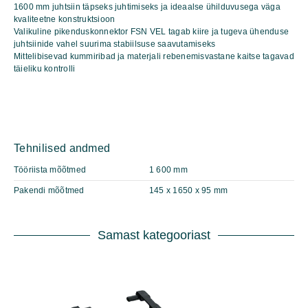
1600 mm juhtsiin täpseks juhtimiseks ja ideaalse ühilduvusega väga
kvaliteetne konstruktsioon
Valikuline pikenduskonnektor FSN VEL tagab kiire ja tugeva ühenduse
juhtsiinide vahel suurima stabiilsuse saavutamiseks
Mittelibisevad kummiribad ja materjali rebenemisvastane kaitse tagavad
täieliku kontrolli
Tehnilised andmed
Tööriista mõõtmed
1 600 mm
Pakendi mõõtmed
145 x 1650 x 95 mm
Samast kategooriast