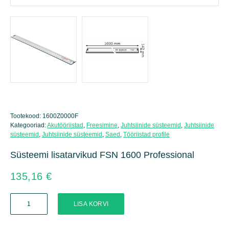
Tootekood:
1600Z0000F
Kategooriad:
Akutööriistad
,
Freesimine
,
Juhtsiinide süsteemid
,
Juhtsiinide
süsteemid
,
Juhtsiinide süsteemid
,
Saed
,
Tööriistad profile
Süsteemi lisatarvikud FSN 1600 Professional
135,16
€
Süsteemi
LISA KORVI
lisatarvikud
FSN
1600