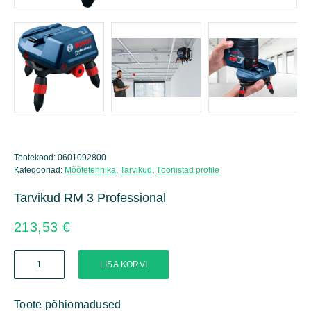
Tootekood:
0601092800
Kategooriad:
Mõõtetehnika
,
Tarvikud
,
Tööriistad profile
Tarvikud RM 3 Professional
213,53
€
Tarvikud
LISA KORVI
RM
3
Professional
Toote põhiomadused
kogus