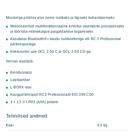
Mootoriga pöörlev alus joone nutikaks ja täpseks kohandamiseks
Motoriseeritud multifunktsionaalne kinnitus laserikiirte joondamiseks
ja tööriista mitmekülgse paigaldamise tagamiseks
Kasutatav Bluetooth®-i kaudu nutitelefoniga või RC 2 Professional
juhtimispuldiga
Kokkusobiv uue GCL 2-50 C ja GCL 2-50 CG-ga
Hinnas sisaldub:
Kinnitusrakis
Laeklamber
L-BOXX-sisu
Kaugjuhtimispult RC2 Professional
0 601 069 C00
3 × 1,5 V LR03 (AAA) patarei
Tehnilised andmed
Kaal
0,5 kg