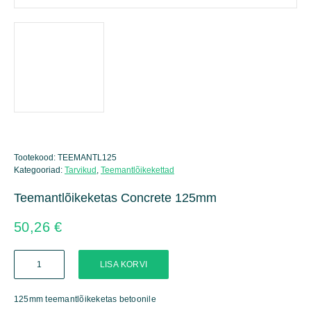
Tootekood:
TEEMANTL125
Kategooriad:
Tarvikud
,
Teemantlõikekettad
Teemantlõikeketas Concrete 125mm
50,26
€
Teemantlõikeketas
LISA KORVI
Concrete
125mm
kogus
125mm teemantlõikeketas betoonile