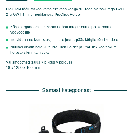
VÖÖ
108,
ProClicki tööriistavöö komplekt koos vööga 93, tööriistataskutega GWT
1X
2 ja GWT 4 ning hoidikutega ProClick Holder
GWT
2,
Kõrge ergonoomiline sobivus tänu integreeritud polsterdatud
1X
vöövoodrile
GWT
4,
Individuaalne korrastus ja lihtne juurdepääs kõigile tööriistadele
2X
Nutikas disain hoidikute ProClick Holder ja ProClick vöötaskute
PROCLICK
hõlpsaks kinnitamiseks
HOLDER
PROFESSIONAL
Välismõõtmed (laius × pikkus × kõrgus)
SUURUSTELE
10 x 1250 x 100 mm
L/XL
kogus
Samast kategooriast