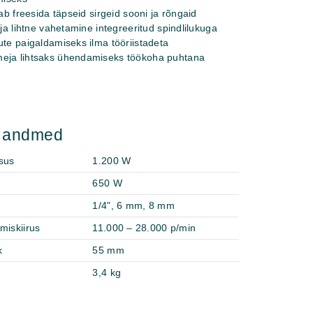
tab freesida täpseid sirgeid sooni ja rõngaid
 ja lihtne vahetamine integreeritud spindlilukuga
ute paigaldamiseks ilma tööriistadeta
eja lihtsaks ühendamiseks töökoha puhtana
d andmed
sus
1.200 W
650 W
1/4", 6 mm, 8 mm
miskiirus
11.000 – 28.000 p/min
k
55 mm
3,4 kg