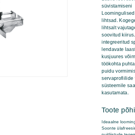
süvistamiseni
Loomingulised 
lihtsad. Kogeg
lihtsalt vajutag
soovitud kiirus.
integreeritud s
lendavate laa
kusjuures või
töökohta puhta
puidu vormimis
servaprofiilid
süsteemile saa
kasutamata.
Toote põ
Ideaalne looming
Soonte ülafreesim
puitliistude tege