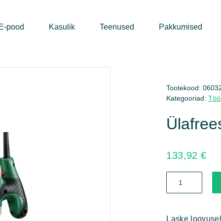
E-pood
Kasulik
Teenused
Pakkumised
Tootekood:
0603
Kategooriad:
Töör
Ülafre
133,92
€
Ülafrees
POF
1200
AE
kogus
Laske loovusel