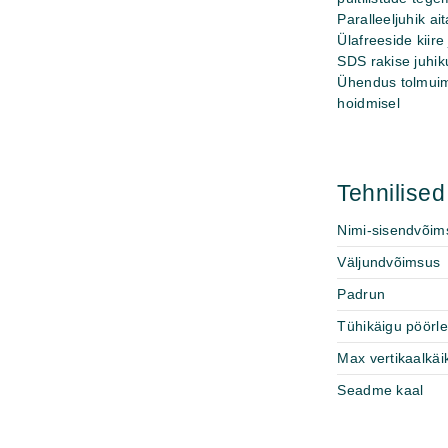
Paralleeljuhik ai
Ülafreeside kiire
SDS rakise juhik
Ühendus tolmuim
hoidmisel
Tehnilise
Nimi-sisendvõim
Väljundvõimsus
Padrun
Tühikäigu pöörle
Max vertikaalkäi
Seadme kaal