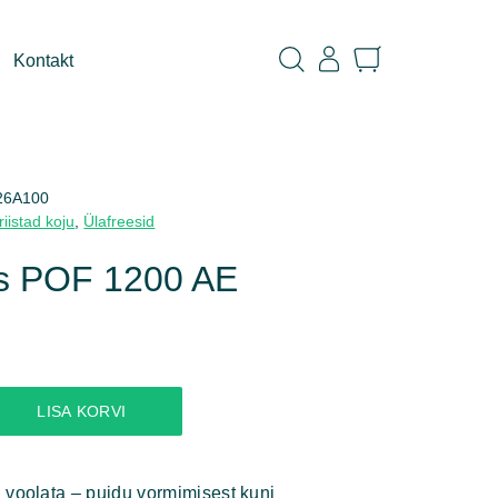
Kontakt
26A100
iistad koju
,
Ülafreesid
es POF 1200 AE
LISA KORVI
 voolata – puidu vormimisest kuni