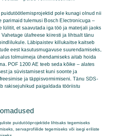
puidutöötlemisprojektid pole kunagi olnud nii
e parimaid tulemusi Bosch Electronicuga –
e lülitit, et saavutada iga töö ja materjali jaoks
 Vahetage ülafreese kiiresti ja lihtsalt tänu
pindlilukule. Läbipaistev killukaitse kaitseb
stude eest kasutusmugavuse suurendamiseks,
malus tolmuimeja ühendamiseks aitab hoida
na. POF 1200 AE teeb seda kõike – alates
est ja süvistamisest kuni soonte ja
e freesimise ja täppisvormimiseni. Tänu SDS-
b rakisejuhikud paigaldada tööriistu
hiomadused
uliste puidutööprojektide lihtsaks tegemiseks
iseks, servaprofiilide tegemiseks või isegi eriliste
miseks