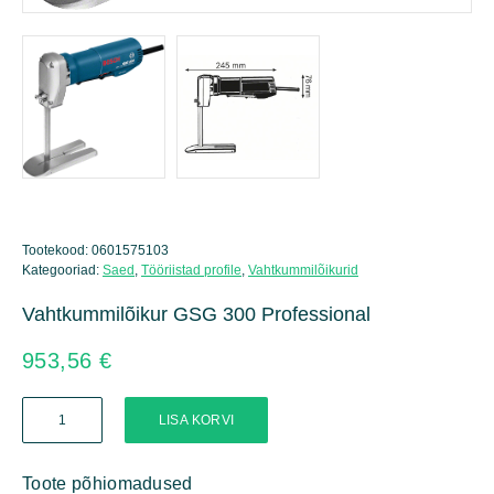
Tootekood:
0601575103
Kategooriad:
Saed
,
Tööriistad profile
,
Vahtkummilõikurid
Vahtkummilõikur GSG 300 Professional
953,56
€
Vahtkummilõikur
LISA KORVI
GSG
300
Professional
Toote põhiomadused
kogus