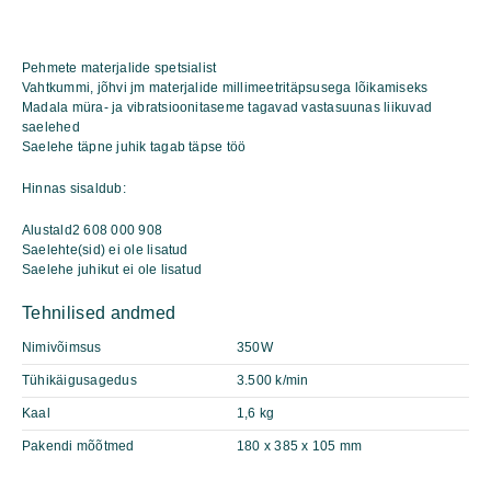
Pehmete materjalide spetsialist
Vahtkummi, jõhvi jm materjalide millimeetritäpsusega lõikamiseks
Madala müra- ja vibratsioonitaseme tagavad vastasuunas liikuvad
saelehed
Saelehe täpne juhik tagab täpse töö
Hinnas sisaldub:
Alustald2 608 000 908
Saelehte(sid) ei ole lisatud
Saelehe juhikut ei ole lisatud
Tehnilised andmed
Nimivõimsus
350W
Tühikäigusagedus
3.500 k/min
Kaal
1,6 kg
Pakendi mõõtmed
180 x 385 x 105 mm