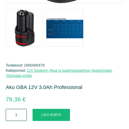
Tootekood:
1600A00X79
Kategooriad:
12V Süsteem
,
Akud ja laadimisseadmed
,
Akutööriistad
,
Tööriistad profile
Aku GBA 12V 3.0Ah Professional
79,36
€
Aku
LISA KORVI
GBA
12V
3.0Ah