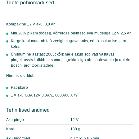
Toote põhiomadused
Professional
kogus
Kompaktne 12 V aku, 3,0 Ah
Min 20% pikem tööaeg, võrreldes olemasoleva mudeliga 12 V 2,5 Ah
Kerge kaal muudab töö veelgi mugavamaks, eriti kasutamisel pea
kohal
Ühildumine aastast 2005: kõik meie akud sobivad vastavas
pingeklassis kõikidele sama pingeklassiga olemaolevatele ja uutele
Boschi profitööriistadele.
Hinnas sisaldub:
Pappkarp
1 × aku GBA 12V 3.0Ah
1 600 A00 X79
Tehnilised andmed
Aku pinge
12 V
Kaal
180 g
Aku mõõtmed
48 x 51 x 85 mm