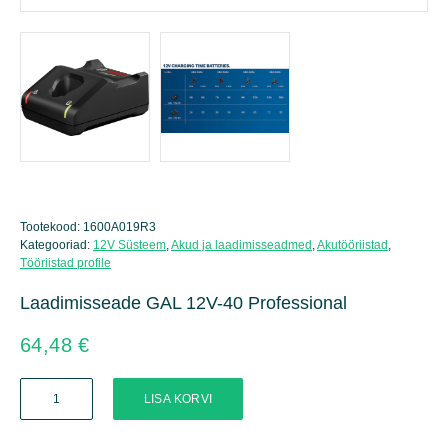
Tootekood:
1600A019R3
Kategooriad:
12V Süsteem
,
Akud ja laadimisseadmed
,
Akutööriistad
,
Tööriistad profile
Laadimisseade GAL 12V-40 Professional
64,48
€
Laadimisseade
LISA KORVI
GAL
12V-
40