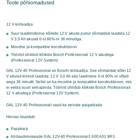
Toote põhiomadused
Professional
kogus
12 V kiirlaadija
Suur laadimiskiirus kõikide 12 V akude puhul võimaldab laadida 12
V 3,0 Ah akusid 0-st 80%-ni 36 minutiga.
Moodne ja kompaktne konstruktsioon
Tööriist ühildub kõikide Bosch Professionali 12 V akudega
(Professional 12V System)
GAL 12V-40 Professional on Boschi kiirlaadija. See võimaldab kõiki 12
V akusid kiiresti laadida: 12 V 3,0 Ah aku laadimine 0-st 80%-ni võtab
aega 36 minutit. Sellel on ka moodne ja kompaktne konstruktsioon, mis
ei eelda suurt seinapinda. Tööriist ühildub kõikide Bosch Professionali
12 V akudega (Professional 12V System).
GAL 12V-40 Professionali saab ka seinale paigaldada.
Hinnas sisaldub:
Pappkarp
Kiirlaadimisseade GAL 12V-40 Professional
1 600 A01 9R3