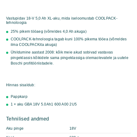
kogus
Vastupidav 18-V 5,0 Ah XL-aku, mida iseloomustab COOLPACK-
tehnoloogia
25% pikem tööaeg (võrreldes 4,0 Ah akuga)
COOLPACK-tehnoloogia tagab kuni 100% pikema tööea (võrreldes
ilma COOLPACKita akuga)
Ühildumine aastast 2008: kõik meie akud sobivad vastavas
pingeklassis kõikidele sama pingeklassiga olemaolevatele ja uutele
Boschi profitööriistadele.
Hinnas sisaldub:
Pappkarp
1 × aku GBA 18V 5.0Ah
1 600 A00 2U5
Tehnilised andmed
Aku pinge
18V