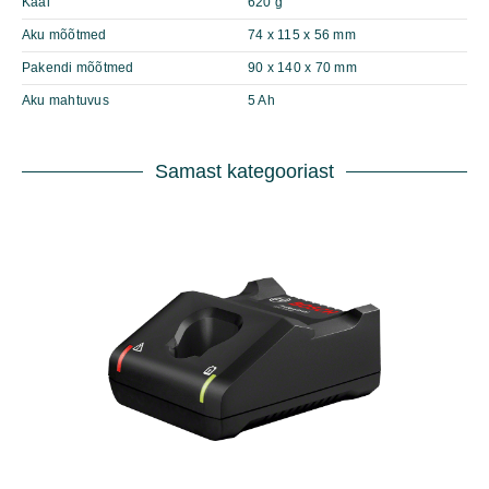
Kaal
620 g
Aku mõõtmed
74 x 115 x 56 mm
Pakendi mõõtmed
90 x 140 x 70 mm
Aku mahtuvus
5 Ah
Samast kategooriast