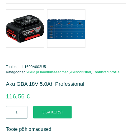
Tootekood:
1600A002U5
Kategooriad:
Akud ja laadimisseadmed
,
Akutööriistad
,
Tööriistad profile
Aku GBA 18V 5.0Ah Professional
116,56
€
Aku
LISA KORVI
GBA
18V
5.0Ah
Toote põhiomadused
Professional