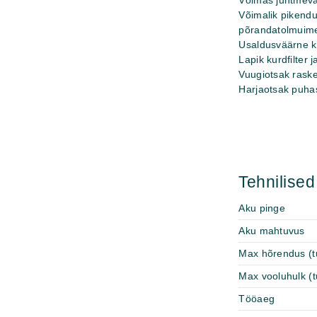
Võimas juhtmeva
Võimalik pikend
põrandatolmuim
Usaldusväärne k
Lapik kurdfilter j
Vuugiotsak raske
Harjaotsak puhas
Tehnilise
Aku pinge
Aku mahtuvus
Max hõrendus (tu
Max vooluhulk (t
Tööaeg