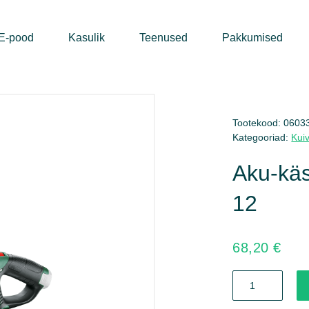
E-pood
Kasulik
Teenused
Pakkumised
Tootekood:
0603
Kategooriad:
Kui
Aku-käs
12
68,20
€
Aku-
käsitolmuimeja
Easy