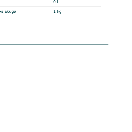
0 l
os akuga
1 kg