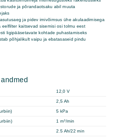
ba käsitolmuimeja mitmesugusteks rakendusteks
ustorude ja põrandaotsaku abil muuta
ejaks
asutusaeg ja pidev imivõimsus ühe akulaadimisega
a eelfilter kaitsevad sisemisi osi tolmu eest
sti ligipääsetavate kohtade puhastamiseks
tab põhjalikult vaipu ja ebatasaseid pindu
d andmed
12,0 V
2,5 Ah
rbiin)
5 kPa
urbiin)
1 m³/min
2.5 Ah/22 min