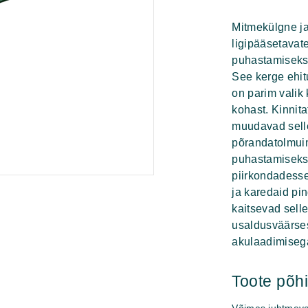
Vac
12
Mitmekülgne ja
kogus
ligipääsetavat
puhastamisek
See kerge ehit
on parim valik 
kohast. Kinnit
muudavad selle
põrandatolmuim
puhastamiseks 
piirkondadesse
ja karedaid pind
kaitsevad sell
usaldusväärses
akulaadimiseg
Toote põ