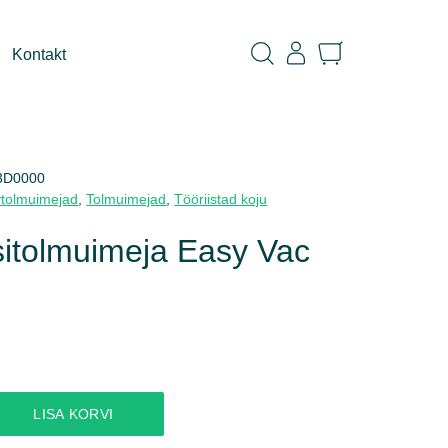
Kontakt
3D0000
vtolmuimejad
,
Tolmuimejad
,
Tööriistad koju
itolmuimeja Easy Vac
LISA KORVI