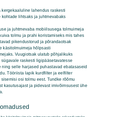
 kergekaaluline lahendus raskesti
e kohtade lihtsaks ja juhtmevabaks
s
use ja juhtmevaba mobiilsusega tolmuimeja
kuiva tolmu ja prahi koristamiseks mis tahes
atavad pikendustorud ja põrandaotsak
 käsitolmuimeja hõlpsasti
ejaks. Vuugiotsak ulatub põhjalikuks
sügavale raskesti ligipääsetavatesse
 ning selle harjased puhastavad ebatasaseid
u. Tööriista lapik kurdfilter ja eelfilter
e sisemisi osi tolmu eest. Tundke rõõmu
t kasutusajast ja pidevast imivõimsusest ühe
a.
hiomadused