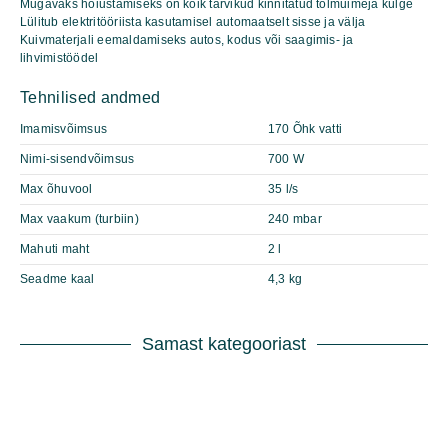
Mugavaks hoiustamiseks on kõik tarvikud kinnitatud tolmuimeja külge
Lülitub elektritööriista kasutamisel automaatselt sisse ja välja
Kuivmaterjali eemaldamiseks autos, kodus või saagimis- ja
lihvimistöödel
Tehnilised andmed
Imamisvõimsus
170 Õhk vatti
Nimi-sisendvõimsus
700 W
Max õhuvool
35 l/s
Max vaakum (turbiin)
240 mbar
Mahuti maht
2 l
Seadme kaal
4,3 kg
Samast kategooriast