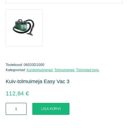
Tootekood:
06033D1000
Kategooriad:
Kuivtolmuimejad
,
Tolmuimejad
,
Tööriistad koju
Kuiv-tolmuimeja Easy Vac 3
112,84
€
Kuiv-
LISA KORVI
tolmuimeja
Easy
Vac
3