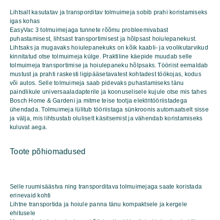
kogus
Lihtsalt kasutatav ja transporditav tolmuimeja sobib prahi koristamiseks
igas kohas
EasyVac 3 tolmuimejaga tunnete rõõmu probleemivabast
puhastamisest, lihtsast transportimisest ja hõlpsast hoiulepanekust.
Lihtsaks ja mugavaks hoiulepanekuks on kõik kaabli- ja voolikutarvikud
kinnitatud otse tolmuimeja külge. Praktiline käepide muudab selle
tolmuimeja transportimise ja hoiulepaneku hõlpsaks. Tööriist eemaldab
mustust ja prahti raskesti ligipääsetavatest kohtadest töökojas, kodus
või autos. Selle tolmuimeja saab pidevaks puhastamiseks tänu
paindlikule universaaladapterile ja koonuselisele kujule otse mis tahes
Bosch Home & Gardeni ja mitme teise tootja elektritööriistadega
ühendada. Tolmuimeja lülitub tööriistaga sünkroonis automaatselt sisse
ja välja, mis lihtsustab oluliselt käsitsemist ja vähendab koristamiseks
kuluvat aega.
Toote põhiomadused
Selle ruumisäästva ning transporditava tolmuimejaga saate koristada
erinevaid kohti
Lihtne transportida ja hoiule panna tänu kompaktsele ja kergele
ehitusele