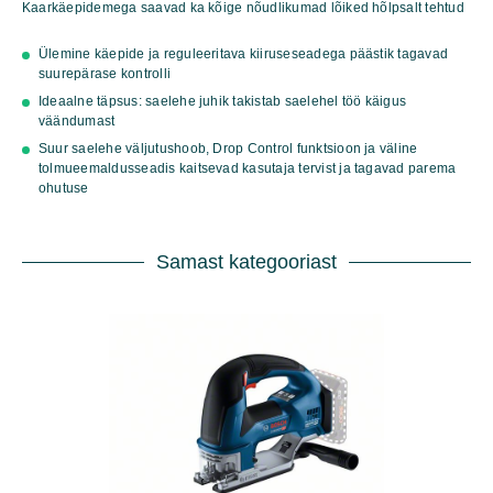
Kaarkäepidemega saavad ka kõige nõudlikumad lõiked hõlpsalt tehtud
BC
2x4.0Ah
Ülemine käepide ja reguleeritava kiiruseseadega päästik tagavad
Pc
suurepärase kontrolli
GAL
18V-
Ideaalne täpsus: saelehe juhik takistab saelehel töö käigus
40,
väändumast
LB
Suur saelehe väljutushoob, Drop Control funktsioon ja väline
kogus
tolmueemaldusseadis kaitsevad kasutaja tervist ja tagavad parema
ohutuse
Samast kategooriast