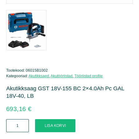
Tootekood:
06015B1002
Kategooriad:
Akutikksaed
,
Akutööriistad
,
Tööriistad profile
Akutikksaag GST 18V-155 BC 2×4.0Ah Pc GAL
18V-40, LB
693,16
€
Akutikksaag
LISA KORVI
GST
18V-
155