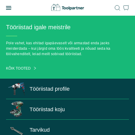
Skip
to
Toolpartner
content
Tööriistad igale meistrile
Pole vahet, kas ehitad igapäevaselt või armastad enda jaoks
meisterdada – kui järgid oma töös kvaliteeti ja nõuad seda ka
töövahenditelt, leiad meilt sobivad tööriistad.
KÕIK TOOTED
Tööriistad profile
Tööriistad koju
Tarvikud