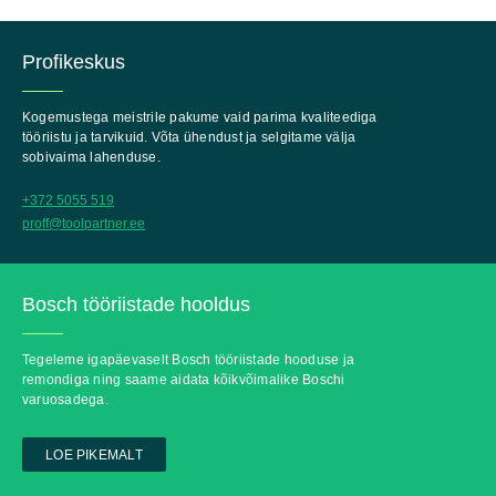
Profikeskus
Kogemustega meistrile pakume vaid parima kvaliteediga
tööriistu ja tarvikuid. Võta ühendust ja selgitame välja
sobivaima lahenduse.
+372 5055 519
proff@toolpartner.ee
Bosch tööriistade hooldus
Tegeleme igapäevaselt Bosch tööriistade hooduse ja
remondiga ning saame aidata kõikvõimalike Boschi
varuosadega.
LOE PIKEMALT