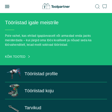
Skip
to
Toolpartner
content
Tööriistad igale meistrile
Pole vahet, kas ehitad igapäevaselt või armastad enda jaoks
meisterdada – kui järgid oma töös kvaliteeti ja nõuad seda ka
töövahenditelt, leiad meilt sobivad tööriistad.
KÕIK TOOTED
Tööriistad profile
Tööriistad koju
Tarvikud