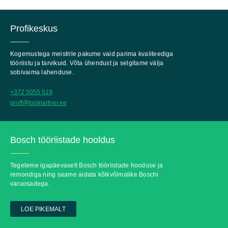
Profikeskus
Kogemustega meistrile pakume vaid parima kvaliteediga
tööriistu ja tarvikuid. Võta ühendust ja selgitame välja
sobivaima lahenduse.
+372 5055 519
proff@toolpartner.ee
Bosch tööriistade hooldus
Tegeleme igapäevaselt Bosch tööriistade hooduse ja
remondiga ning saame aidata kõikvõimalike Boschi
varuosadega.
LOE PIKEMALT