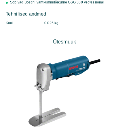
Sobivad Boschi vahtkummilõikurile GSG 300 Professional
kogus
Tehnilised andmed
Kaal
0.025 kg
Ülesmüük