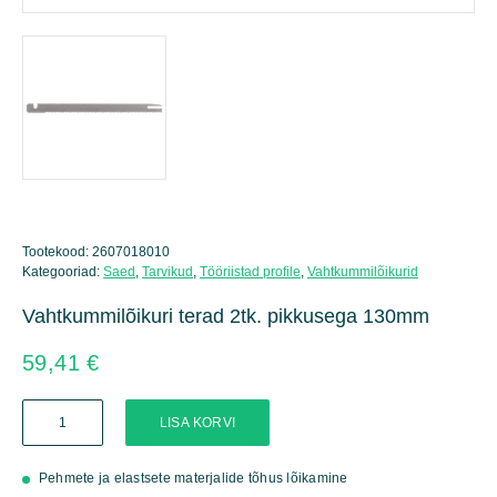
Tootekood:
2607018010
Kategooriad:
Saed
,
Tarvikud
,
Tööriistad profile
,
Vahtkummilõikurid
Vahtkummilõikuri terad 2tk. pikkusega 130mm
59,41
€
Vahtkummilõikuri
LISA KORVI
terad
2tk.
pikkusega
Pehmete ja elastsete materjalide tõhus lõikamine
130mm